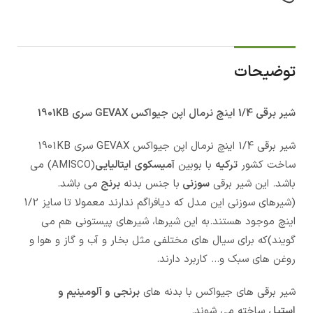
توضیحات
شیر برقی 1/4 اینچ نرمال اپن جیواکس GEVAX سری 1901KB
شیر برقی 1/4 اینچ نرمال اپن جیواکس GEVAX سری 1901KB
ساخت کشور
ترکیه
با بوبین
آمیسکوی ایتالیایی
(AMISCO) می
باشد. این شیر برقی
سوزنی
با جنس بدنه
برنج
می باشد.
(شیرهای سوزنی این مدل که دیافراگم ندارند معمولا تا سایز 1/2
اینچ موجود هستند.به این شیرها، شیرهای پیستونی هم می
گویند)که برای سیال های مختلفی مثل بخار و آب و گاز و هوا و
روغن های سبک و… کاربرد دارند.
شیر برقی های جیواکس با بدنه های
برنجی و آلومینیم و
استیل
ساخته می شوند.