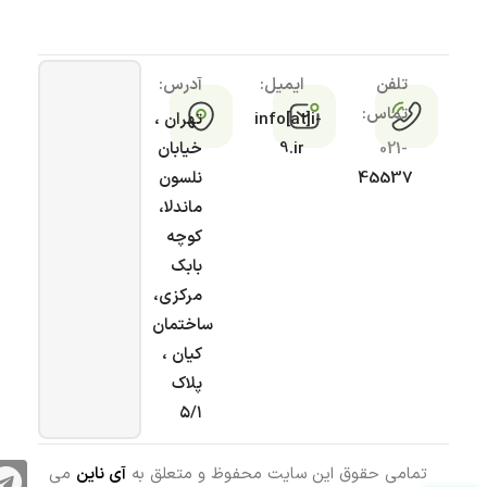
تلفن
ایمیل:
آدرس:
تماس:
info[at]i-
تهران ،
021-
9.ir
خیابان
45537
نلسون
ماندلا،
کوچه
بابک
مرکزی،
ساختمان
کیان ،
پلاک
۵/۱
تمامی حقوق این سایت محفوظ و متعلق به
آی ناین
می