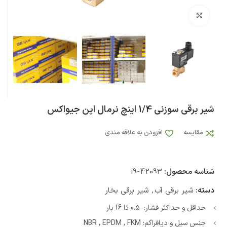
بزرگنمایی تصویر
شیر برقی سوزنی 1/4 اینچ نرمال اپن جیواکس
مقایسه
افزودن به علاقه مندی
شناسه محصول:
i9-42093
دسته:
شیر برقی آب
,
شیر برقی بخار
حداقل و حداکثر فشار: 0.5 تا 16 بار
جنس سیل و دیافراگم: NBR , EPDM , FKM