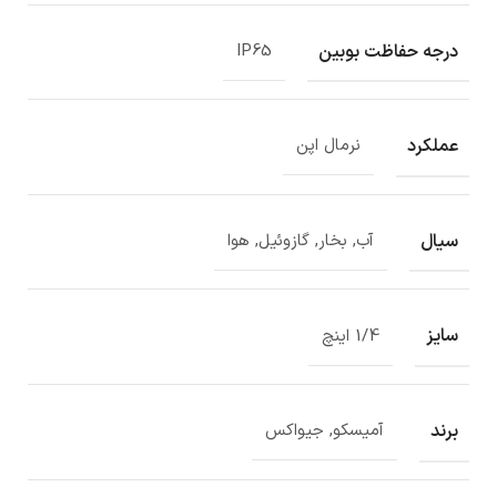
درجه حفاظت بوبین
IP65
عملکرد
نرمال اپن
سیال
آب, بخار, گازوئیل, هوا
سایز
1/4 اینچ
برند
آمیسکو, جیواکس