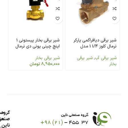
شیر برقی دیافراگمی پارکر
شیر برقی بخار پیستونی 1
نرمال کلوز 1/4 1 مدل
اینچ چینی یونی دی نرمال
1
7321BEN00
کلوز
کل
شیر برقی آب
,
شیر برقی
شیر برقی بخار
شی
بخار
8,950,000
تومان
00
گروه
حس
من
صنعت
ناین
سب