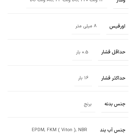
ولتاژ
12 ولت DC, 220 ولت AC, 24 ولت DC
اورفیس
8 میلی متر
حداقل فشار
0.5 بار
حداکثر فشار
16 بار
جنس بدنه
برنج
جنس آب بند
EPDM, FKM ( Viton ), NBR