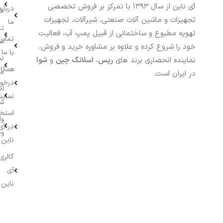
آی ناین از سال ۱۳۹۳ با تمرکز بر فروش تخصصی
درباره
خر
تجهیزات و ماشین آلات صنعتی، شیرآلات، تجهیزات
ما
تا
تهویه مطبوع و ساختمانی از قبیل پمپ آب، فعالیت
تماس
سف
خود را شروع کرده و علاوه بر مشاوره خرید و فروش،
با ما
نش
نماینده انحصاری برند های
رپس
،
اسلانگ چین
و
شوا
همکار
م
در ایران است.
درخو
اط
نماین
ش
استخ
وا
در آی
وج
ناین
گالری
آی
ناین