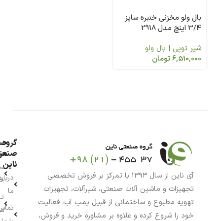
بال ولو مخزنی خنبره سایز
3/4 اینچ مدل 2918
شیر توپی | بال ولو
6,510,000
تومان
گروه
حس
من
صنعت
ناین
سب
آی ناین از سال ۱۳۹۳ با تمرکز بر فروش تخصصی
درباره
خر
تجهیزات و ماشین آلات صنعتی، شیرآلات، تجهیزات
ما
تا
تهویه مطبوع و ساختمانی از قبیل پمپ آب، فعالیت
تماس
سف
خود را شروع کرده و علاوه بر مشاوره خرید و فروش،