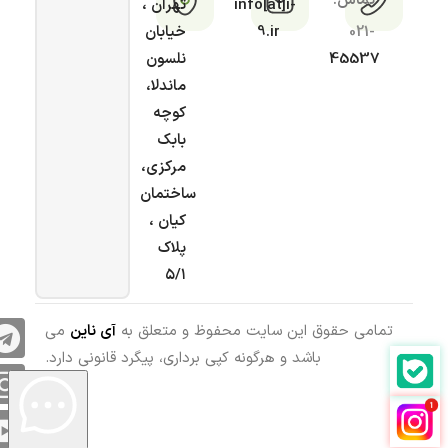
تماس:
info[at]i-
تهران ،
021-
9.ir
خیابان
45537
نلسون
ماندلا،
کوچه
بابک
مرکزی،
ساختمان
کیان ،
پلاک
۵/۱
تمامی حقوق این سایت محفوظ و متعلق به
آی ناین
می
باشد و هرگونه کپی برداری، پیگرد قانونی دارد.