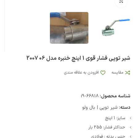
بزرگنمایی تصویر
شیر توپی فشار قوی 1 اینچ خنبره مدل 06 2007
مقایسه
افزودن به علاقه مندی
شناسه محصول:
i9-66818
دسته:
شیر توپی | بال ولو
سایز: 1 اینچ
حداکثر فشار: 255 بار
جنس بدنه : فولادی