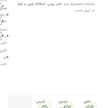
با ما
نش
نماینده انحصاری برند های
رپس
،
اسلانگ چین
و
شوا
همکار
م
در ایران است.
درخو
اط
نماین
ش
استخ
وا
در آی
وج
ناین
گالری
آی
ناین
تلفن
ایمیل:
آدرس: