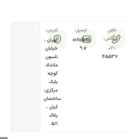
تلفن
ایمیل:
آدرس:
تماس:
info[at]i-
تهران ،
021-
9.ir
خیابان
45537
نلسون
ماندلا،
کوچه
بابک
مرکزی،
ساختمان
کیان ،
پلاک
۵/۱