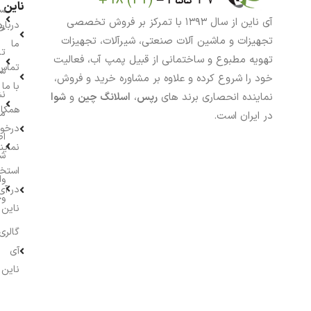
ناین
سب
آی ناین از سال ۱۳۹۳ با تمرکز بر فروش تخصصی
درباره
خر
تجهیزات و ماشین آلات صنعتی، شیرآلات، تجهیزات
ما
تا
تهویه مطبوع و ساختمانی از قبیل پمپ آب، فعالیت
تماس
سف
خود را شروع کرده و علاوه بر مشاوره خرید و فروش،
با ما
نش
نماینده انحصاری برند های
رپس
،
اسلانگ چین
و
شوا
همکار
م
در ایران است.
درخو
اط
نماین
ش
استخ
وا
در آی
وج
ناین
گالری
آی
ناین