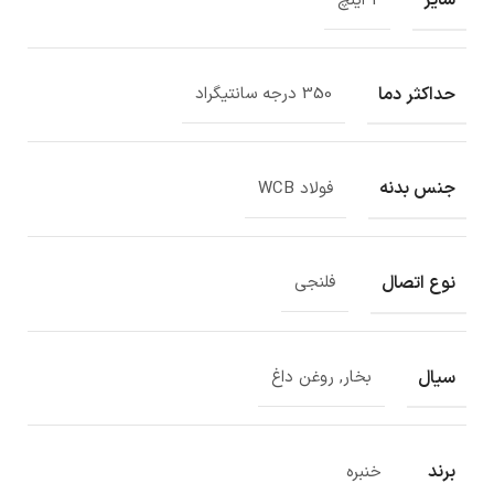
1 اینچ
حداکثر دما
350 درجه سانتیگراد
جنس بدنه
فولاد WCB
نوع اتصال
فلنجی
سیال
بخار, روغن داغ
برند
خنبره