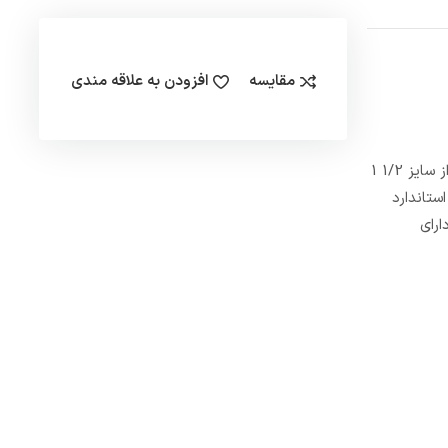
مقایسه
افزودن به علاقه مندی
شیر فلکه کشویی 18 اینچ 10 بار وگ ایران همراه با زبانه فلزی و از جمله شیرآلات بسیار با کیفیت و با افتخار ساخت ایران می باشد. ابن شیر آلات از سایز 1/2 1
ه نام طبق استاندارد
ارای