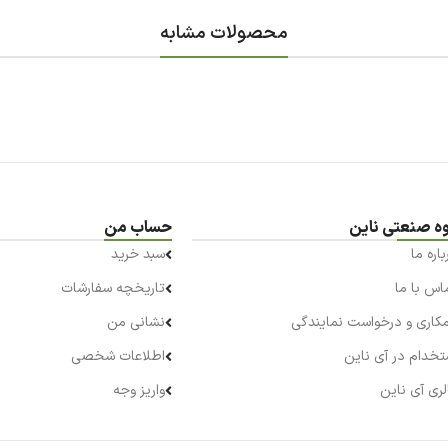
محصولات مشابه
ه صنعتی ناین
حساب من
باره ما
سبد خرید
اس با ما
تاریخچه سفارشات
کاری و درخواست نمایندگی
نشانی من
تخدام در آی ناین
اطلاعات شخصی
لری آی ناین
واریز وجه