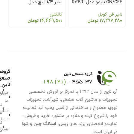
ON/OFF بلیمو مدل R3BR-
سایز 1/4 اینچ مدل
خنب
720.1533
327-3WAY-3/4
شیر فن کویل
کانکتور
شی
17,297,280
تومان
14,449,500
تومان
00
گروه
حس
من
صنعت
ناین
سب
آی ناین از سال ۱۳۹۳ با تمرکز بر فروش تخصصی
درباره
خر
تجهیزات و ماشین آلات صنعتی، شیرآلات، تجهیزات
ما
تا
تهویه مطبوع و ساختمانی از قبیل پمپ آب، فعالیت
تماس
سف
خود را شروع کرده و علاوه بر مشاوره خرید و فروش،
با ما
نش
نماینده انحصاری برند های
رپس
،
اسلانگ چین
و
شوا
همکار
م
در ایران است.