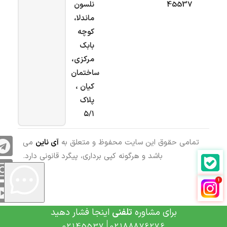
45537
نلسون
ماندلا،
کوچه
بابک
مرکزی،
ساختمان
کیان ،
پلاک
۵/۱
تمامی حقوق این سایت محفوظ و متعلق به
آی ناین
می
باشد و هرگونه کپی برداری، پیگرد قانونی دارد.
برای مشاوره
تلفنی
اینجا فشار دهید
02145537
02188876276