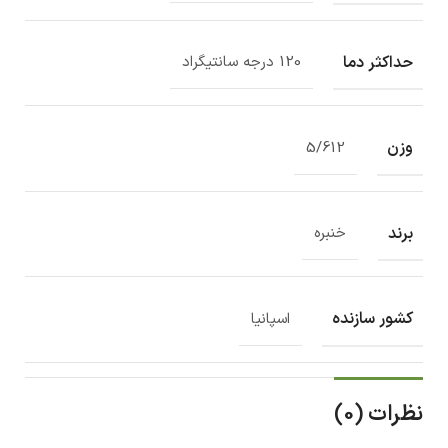
حداکثر دما
120 درجه سانتیگراد
وزن
5/612
برند
خنبره
کشور سازنده
اسپانیا
نظرات (0)