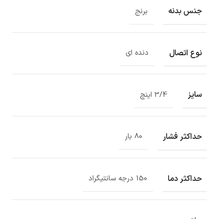
جنس بدنه
برنج
نوع اتصال
دنده ای
سایز
3/4 اینچ
حداکثر فشار
80 بار
حداکثر دما
150 درجه سانتیگراد