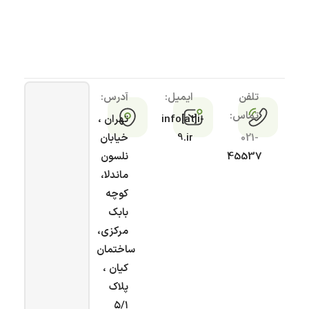
تلفن
ایمیل:
آدرس:
تماس:
info[at]i-
تهران ،
021-
9.ir
خیابان
45537
نلسون
ماندلا،
کوچه
بابک
مرکزی،
ساختمان
کیان ،
پلاک
۵/۱