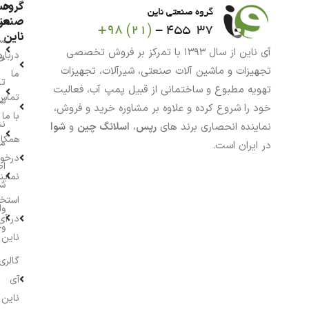
گروه
حس
من
صنعت
ناین
سب
آی ناین از سال ۱۳۹۳ با تمرکز بر فروش تخصصی
درباره
خر
تجهیزات و ماشین آلات صنعتی، شیرآلات، تجهیزات
ما
تا
تهویه مطبوع و ساختمانی از قبیل پمپ آب، فعالیت
تماس
سف
خود را شروع کرده و علاوه بر مشاوره خرید و فروش،
با ما
نش
نماینده انحصاری برند های
رپس
،
اسلانگ چین
و
شوا
همکار
م
در ایران است.
درخو
اط
نماین
ش
استخ
وا
در آی
وج
ناین
گالری
آی
ناین