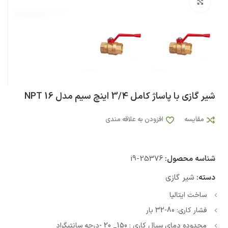
بزرگنمایی تصویر
شیر گازی با پاساژ کامل 3/4 اینچ سیم مدل 16 NPT
مقایسه
افزودن به علاقه مندی
شناسه محصول:
i9-25376
دسته:
شیر گازی
ساخت ایتالیا
فشار کاری: 80-32 بار
محدوده دمای سیال کاری : 150_ 20 -درجه سانتیگراد