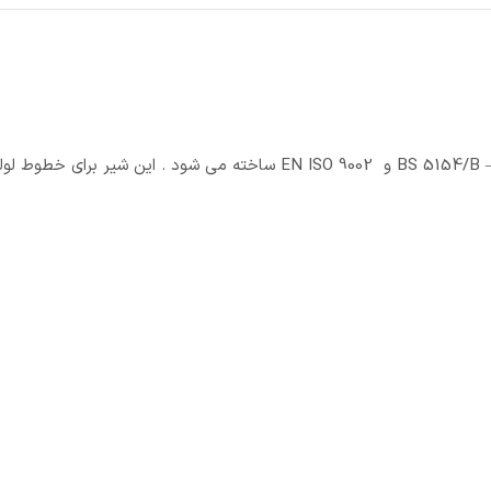
شیر یکطرفه دریچه ای 3 اینچ سیم مدل 80 با استاندارد های BS 5154/B – PN 16 و EN ISO 9002 ساخته می شود . این شیر