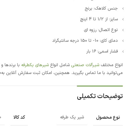
جنس کلاهک: برنج
سایز: از 1/2 تا 4 اینچ
نوع اتصال: رزوه ای
دمای کای: 10- تا 150 درجه سانتیگراد
فشار اسمی: 16 بار
انواع مختلف
شیرآلات صنعتی
شامل انواع
شیرهای یکطرفه
با برندها و
می‌توانید با ما تماس بگیرید. همچنین، امکان ثبت سفارش آنلاین به
توضیحات تکمیلی
نوع محصول
کد کالا
شیر یک طرفه
0