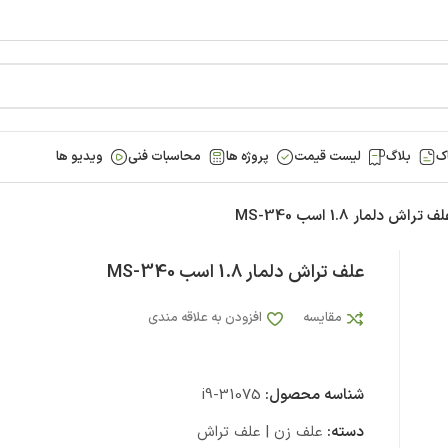
ک
بلاگ
لیست قیمت
پروژه ها
محاسبات فنی
ویدیو ها
ف تراش دلمار 1.8 اسب MS-340
علف تراش دلمار 1.8 اسب MS-340
مقایسه
افزودن به علاقه مندی
شناسه محصول:
i9-31075
دسته:
علف زن | علف تراش