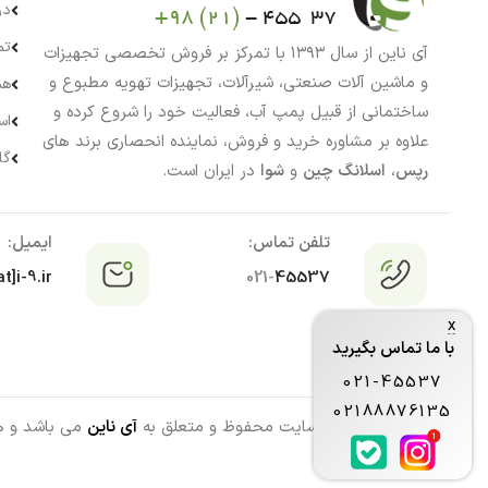
در
تم
آی ناین از سال ۱۳۹۳ با تمرکز بر فروش تخصصی تجهیزات
و ماشین آلات صنعتی، شیرآلات، تجهیزات تهویه مطبوع و
هم
ساختمانی از قبیل پمپ آب، فعالیت خود را شروع کرده و
اس
علاوه بر مشاوره خرید و فروش، نماینده انحصاری برند های
گا
رپس
،
اسلانگ چین
و
شوا
در ایران است.
تلفن تماس:
ایمیل:
t]i-9.ir
021-
45537
x
با ما تماس بگیرید
021-45537
02188876135
تمامی حقوق این سایت محفوظ و متعلق به
آی ناین
می باشد و هرگ