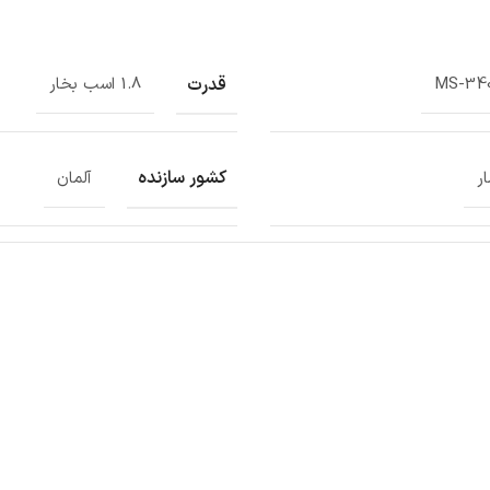
قدرت
MS-34
1.8 اسب بخار
کشور سازنده
ر
آلمان