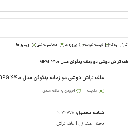
ک
بلاگ
لیست قیمت
پروژه ها
محاسبات فنی
ویدیو ها
لف تراش دوشی دو زمانه پنگوئن مدل GPG 44.0
علف تراش دوشی دو زمانه پنگوئن مدل GPG 44.0
مقایسه
افزودن به علاقه مندی
شناسه محصول:
i9-72775
دسته:
علف زن | علف تراش