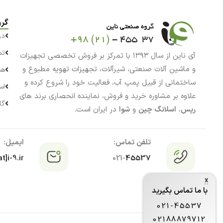
گرو
در
تم
آی ناین از سال ۱۳۹۳ با تمرکز بر فروش تخصصی تجهیزات
و ماشین آلات صنعتی، شیرآلات، تجهیزات تهویه مطبوع و
هم
ساختمانی از قبیل پمپ آب، فعالیت خود را شروع کرده و
اس
علاوه بر مشاوره خرید و فروش، نماینده انحصاری برند های
گا
رپس
،
اسلانگ چین
و
شوا
در ایران است.
تلفن تماس:
ایمیل:
t]i-9.ir
021-
45537
x
با ما تماس بگیرید
021-45537
02188879712