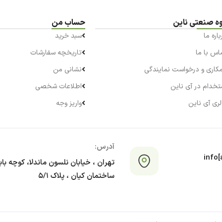
ه صنعتی ناین
حساب من
باره ما
سبد خرید
اس با ما
تاریخچه سفارشات
کاری و درخواست نمایندگی
نشانی من
تخدام در آی ناین
اطلاعات شخصی
لری آی ناین
واریز وجه
آدرس:
info[a
تهران ، خیابان نلسون ماندلا، کوچه با
ساختمان کیان ، پلاک ۵/۱