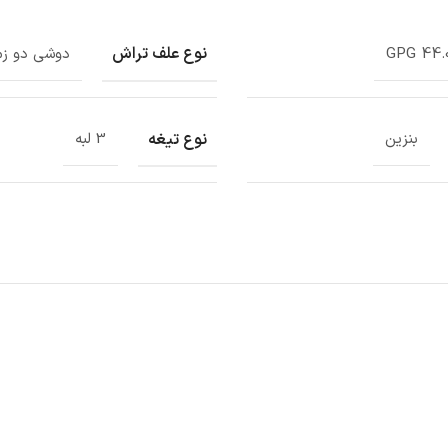
نوع علف تراش
GPG 44.
دوشی دو زم
نوع تیغه
بنزین
3 لبه