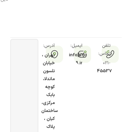
تلفن
ایمیل:
آدرس:
تماس:
info[at]i-
تهران ،
021-
9.ir
خیابان
45537
نلسون
ماندلا،
کوچه
بابک
مرکزی،
ساختمان
کیان ،
پلاک