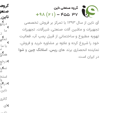
گروه
حس
من
صنعت
ناین
سب
آی ناین از سال ۱۳۹۳ با تمرکز بر فروش تخصصی
درباره
خر
تجهیزات و ماشین آلات صنعتی، شیرآلات، تجهیزات
ما
تا
تهویه مطبوع و ساختمانی از قبیل پمپ آب، فعالیت
تماس
سف
خود را شروع کرده و علاوه بر مشاوره خرید و فروش،
با ما
نش
نماینده انحصاری برند های
رپس
،
اسلانگ چین
و
شوا
همکار
م
در ایران است.
درخو
اط
نماین
ش
استخ
وا
در آی
وج
ناین
گالری
آی
ناین