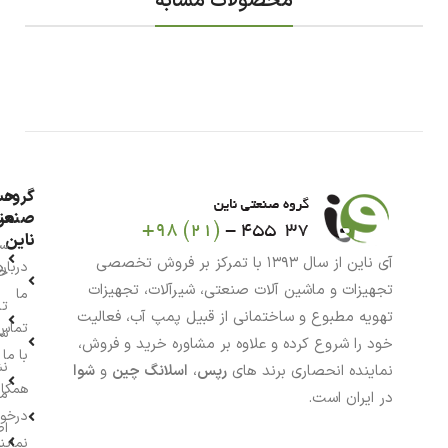
محصولات مشابه
گروه
حس
من
صنعت
ناین
سب
آی ناین از سال ۱۳۹۳ با تمرکز بر فروش تخصصی
درباره
خر
تجهیزات و ماشین آلات صنعتی، شیرآلات، تجهیزات
ما
تا
تهویه مطبوع و ساختمانی از قبیل پمپ آب، فعالیت
تماس
سف
خود را شروع کرده و علاوه بر مشاوره خرید و فروش،
با ما
نش
نماینده انحصاری برند های
رپس
،
اسلانگ چین
و
شوا
همکار
م
در ایران است.
درخو
اط
نماین