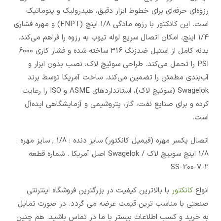
رزوه‌ای حرفه‌ای برای خطوط ابزار دقیق، هیدرولیک و پنوماتیک
است. این کانکتور با رزوه مادگی 1/8 اینچ (FNPT) و مهره فشاری
1/4 اینچ، امکان اتصال سریع لوله تیوب به رزوه را فراهم می‌کند.
بدنه کامل از استیل ضدزنگ 316 ساخته شده و فشار کاری 6000
PSI را تحمل می‌کند. طراحی سوئیچ لاک، نصب بدون ابزار و
آب‌بندی مطمئن را تضمین می‌کند. ساخت آمریکا توسط برند
Swagelok (سوئیچ لاک)، استانداردهای ASME و ISO را رعایت
کرده و برای صنایع نفت، گاز، پتروشیمی و آزمایشگاهی ایده‌آل
است.
اتصال یکسر مهره (فیمیل کانکتور) سایز دنده : 1/8 , سایز مهره :
1/8 اینچ سوییچ لاک / Swagelok اصل آمریکا . شماره قطعه
SS-200-7-2
انواع
کانکتور
با بالاترین کیفیت در بزرگترین فروشگاه اینترنتی
صنعتی با مناسب ترین قیمت عرضه می گردد. در صورت تمایل
به خرید و کسب اطلاعات بیستر با ما در تماس باشید. هم چنین