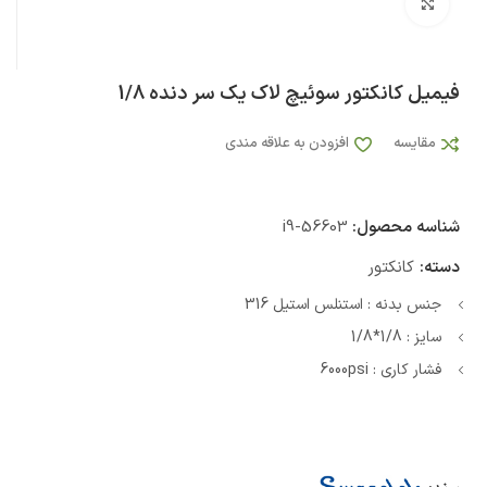
بزرگنمایی تصویر
فیمیل کانکتور سوئیچ لاک یک سر دنده 1/8
مقایسه
افزودن به علاقه مندی
شناسه محصول:
i9-56603
دسته:
کانکتور
جنس بدنه : استنلس استیل 316
سایز : 1/8*1/8
فشار کاری : 6000psi