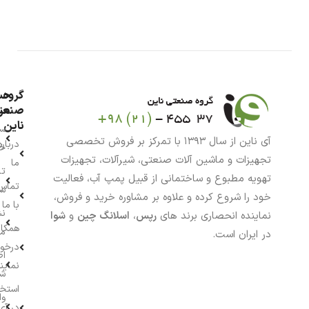
گروه
حس
من
صنعت
ناین
سب
آی ناین از سال ۱۳۹۳ با تمرکز بر فروش تخصصی
درباره
خر
تجهیزات و ماشین آلات صنعتی، شیرآلات، تجهیزات
ما
تا
تهویه مطبوع و ساختمانی از قبیل پمپ آب، فعالیت
تماس
سف
خود را شروع کرده و علاوه بر مشاوره خرید و فروش،
با ما
نش
نماینده انحصاری برند های
رپس
،
اسلانگ چین
و
شوا
همکار
م
در ایران است.
درخو
اط
نماین
ش
استخ
وا
در آی