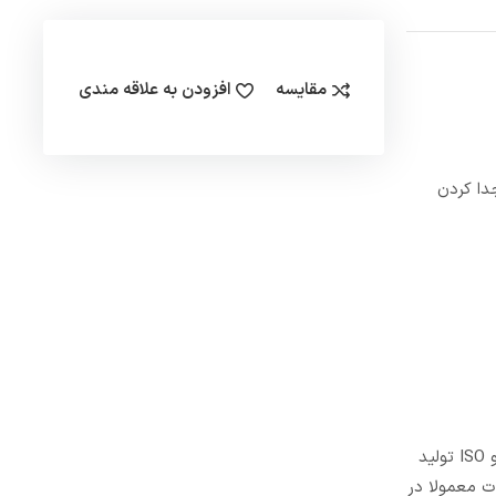
مقایسه
افزودن به علاقه مندی
 جدا کردن
این قطعه در سایز های مختلف از سایز 2 اینچ تا سایز 40 اینچ موجود است. تمامی شیرآلات و قطعات این برند طبق استاندارد های ANSI، SIN و ISO تولید
ت معمولا در