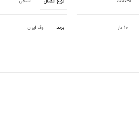
نوع اتصال
GGG40
فلنجی
برند
10 بار
وگ ایران