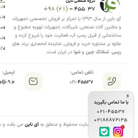
در
تم
آی ناین از سال ۱۳۹۳ با تمرکز بر فروش تخصصی تجهیزات
و ماشین آلات صنعتی، شیرآلات، تجهیزات تهویه مطبوع و
هم
ساختمانی از قبیل پمپ آب، فعالیت خود را شروع کرده و
اس
علاوه بر مشاوره خرید و فروش، نماینده انحصاری برند های
گا
رپس
،
اسلانگ چین
و
شوا
در ایران است.
تلفن تماس:
ایمیل:
t]i-9.ir
021-
45537
x
با ما تماس بگیرید
021-45537
02188876135
تمامی حقوق این سایت محفوظ و متعلق به
آی ناین
می باشد و هرگ