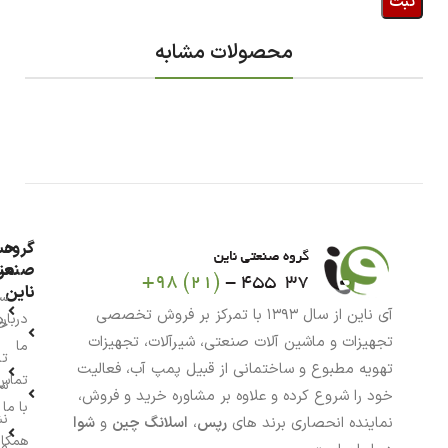
محصولات مشابه
گروه
حس
من
صنعت
ناین
سب
آی ناین از سال ۱۳۹۳ با تمرکز بر فروش تخصصی
درباره
خر
تجهیزات و ماشین آلات صنعتی، شیرآلات، تجهیزات
ما
تا
تهویه مطبوع و ساختمانی از قبیل پمپ آب، فعالیت
تماس
سف
خود را شروع کرده و علاوه بر مشاوره خرید و فروش،
با ما
نش
نماینده انحصاری برند های
رپس
،
اسلانگ چین
و
شوا
همکار
م