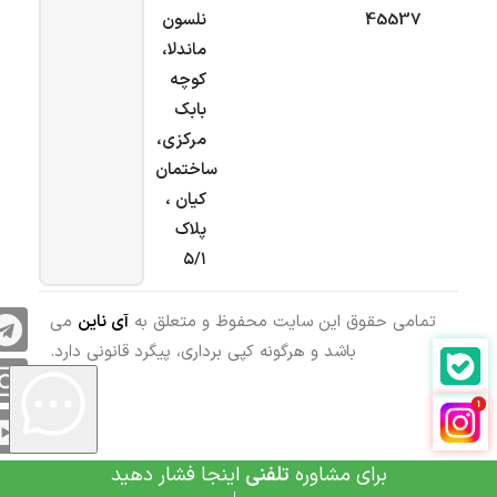
45537
نلسون
ماندلا،
کوچه
بابک
مرکزی،
ساختمان
کیان ،
پلاک
۵/۱
تمامی حقوق این سایت محفوظ و متعلق به
آی ناین
می
باشد و هرگونه کپی برداری، پیگرد قانونی دارد.
برای مشاوره
تلفنی
اینجا فشار دهید