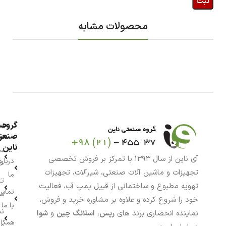
محصولات مشابه
گروه
حس
من
صنعت
ناین
سب
آی ناین از سال ۱۳۹۳ با تمرکز بر فروش تخصصی
درباره
خر
تجهیزات و ماشین آلات صنعتی، شیرآلات، تجهیزات
ما
تا
تهویه مطبوع و ساختمانی از قبیل پمپ آب، فعالیت
تماس
سف
خود را شروع کرده و علاوه بر مشاوره خرید و فروش،
با ما
نش
نماینده انحصاری برند های
رپس
،
اسلانگ چین
و
شوا
همکار
م