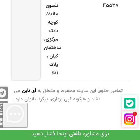
45537
نلسون
ماندلا،
کوچه
بابک
مرکزی،
ساختمان
کیان ،
پلاک
۵/۱
تمامی حقوق این سایت محفوظ و متعلق به
آی ناین
می
باشد و هرگونه کپی برداری، پیگرد قانونی دارد.
برای مشاوره
تلفنی
اینجا فشار دهید