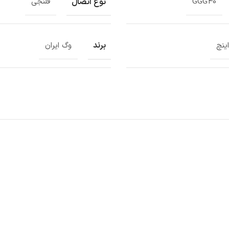
نوع اتصال
GGG40
فلنجی
برند
وگ ایران