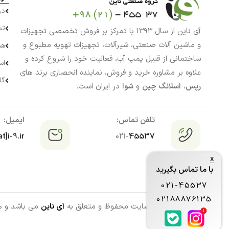
در
تم
آی ناین از سال ۱۳۹۳ با تمرکز بر فروش تخصصی تجهیزات
و ماشین آلات صنعتی، شیرآلات، تجهیزات تهویه مطبوع و
هم
ساختمانی از قبیل پمپ آب، فعالیت خود را شروع کرده و
اس
علاوه بر مشاوره خرید و فروش، نماینده انحصاری برند های
گا
رپس
،
اسلانگ چین
و
شوا
در ایران است.
تلفن تماس:
ایمیل:
t]i-9.ir
021-
45537
x
با ما تماس بگیرید
021-45537
02188876135
تمامی حقوق این سایت محفوظ و متعلق به
آی ناین
می باشد و هرگ