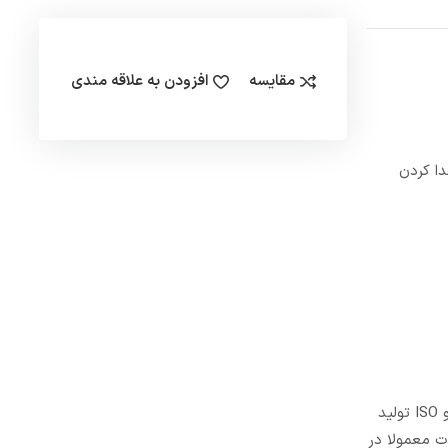
مقایسه
افزودن به علاقه مندی
 جدا کردن
این قطعه در سایز های مختلف از سایز 2 اینچ تا سایز 40 اینچ موجود است. تمامی شیرآلات و قطعات این برند طبق استاندارد های ANSI، SIN و ISO تولید
ت معمولا در