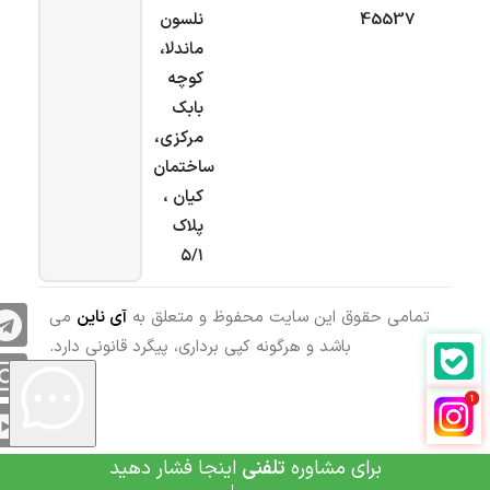
45537
نلسون
ماندلا،
کوچه
بابک
مرکزی،
ساختمان
کیان ،
پلاک
۵/۱
تمامی حقوق این سایت محفوظ و متعلق به
آی ناین
می
باشد و هرگونه کپی برداری، پیگرد قانونی دارد.
برای مشاوره
تلفنی
اینجا فشار دهید