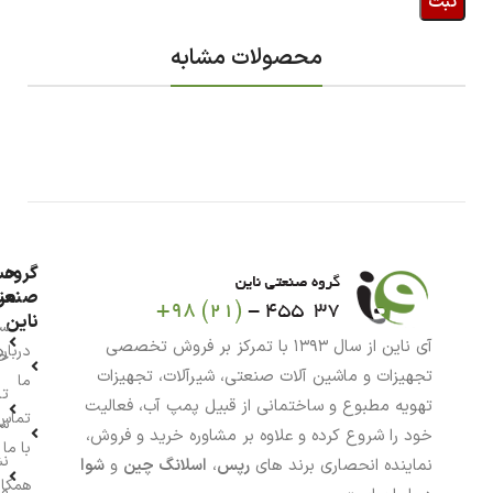
محصولات مشابه
گروه
حس
من
صنعت
ناین
سب
آی ناین از سال ۱۳۹۳ با تمرکز بر فروش تخصصی
درباره
خر
تجهیزات و ماشین آلات صنعتی، شیرآلات، تجهیزات
ما
تا
تهویه مطبوع و ساختمانی از قبیل پمپ آب، فعالیت
تماس
سف
خود را شروع کرده و علاوه بر مشاوره خرید و فروش،
با ما
نش
نماینده انحصاری برند های
رپس
،
اسلانگ چین
و
شوا
همکار
م