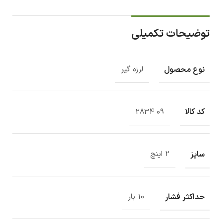
توضیحات تکمیلی
نوع محصول
لرزه گیر
کد کالا
09 2834
سایز
2 اینچ
حداکثر فشار
10 بار