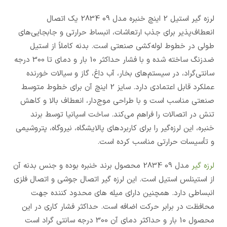
لرزه گیر استیل 2 اینچ خنبره مدل 09 2834 یک اتصال
انعطاف‌پذیر برای جذب ارتعاشات، انبساط حرارتی و جابجایی‌های
طولی در خطوط لوله‌کشی صنعتی است. بدنه کاملاً از استیل
ضدزنگ ساخته شده و با فشار حداکثر 10 بار و دمای تا 300 درجه
سانتی‌گراد، در سیستم‌های بخار، آب داغ، گاز و سیالات خورنده
عملکرد قابل اعتمادی دارد. سایز 2 اینچ آن برای خطوط متوسط
صنعتی مناسب است و با طراحی موج‌دار، انعطاف بالا و کاهش
تنش در اتصالات را فراهم می‌کند. ساخت اسپانیا توسط برند
خنبره، این لرزه‌گیر را برای کاربردهای پالایشگاه، نیروگاه، پتروشیمی
و تأسیسات حرارتی مناسب کرده است.
لرزه گیر
مدل 09 2834 محصول برند خنبره بوده و جنس بدنه آن
از استینلس استیل است. این لرزه گیر اتصال جوشی و اتصال فلزی
انبساطی دارد. همچنین دارای میله های محدود کننده جهت
محافظت در برابر حرکت اضافه است. حداکثر فشار کاری در این
محصول 10 بار و حداکثر دمای آن 300 درجه سانتی گراد است