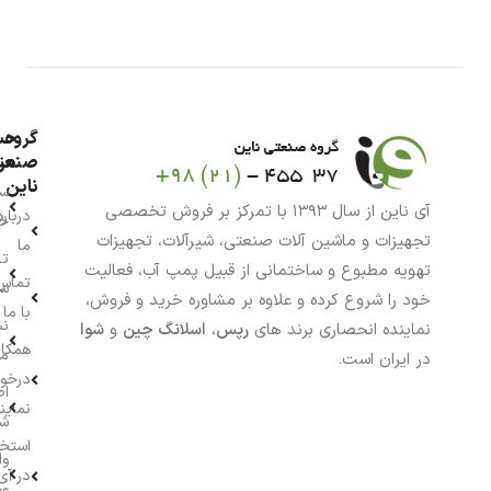
گروه
حس
من
صنعت
ناین
سب
آی ناین از سال ۱۳۹۳ با تمرکز بر فروش تخصصی
درباره
خر
تجهیزات و ماشین آلات صنعتی، شیرآلات، تجهیزات
ما
تا
تهویه مطبوع و ساختمانی از قبیل پمپ آب، فعالیت
تماس
سف
خود را شروع کرده و علاوه بر مشاوره خرید و فروش،
با ما
نش
نماینده انحصاری برند های
رپس
،
اسلانگ چین
و
شوا
همکار
م
در ایران است.
درخو
اط
نماین
ش
استخ
وا
در آی
وج