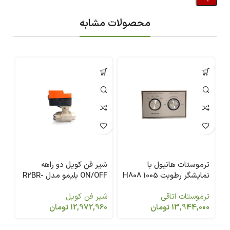
محصولات مشابه
ترموستات هانیول با
شیر فن کویل دو راهه
شی
نمایشگر رطوبت 1005 H808
ON/OFF بلیمو مدل R2BR-
/2
317-2WAY-1/2
A
ترموستات اتاقی
شیر فن کویل
شی
13,944,000
تومان
12,972,960
تومان
60