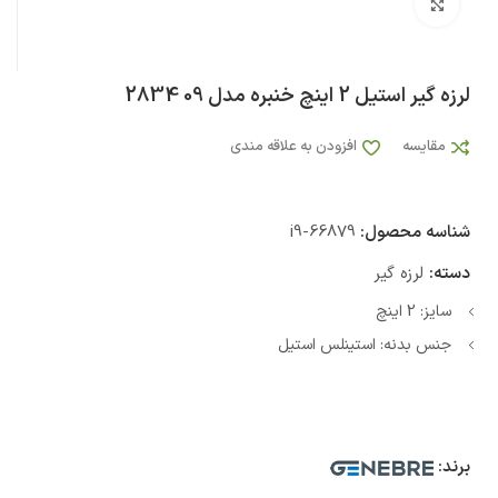
بزرگنمایی تصویر
لرزه گیر استیل 2 اینچ خنبره مدل 09 2834
مقایسه
افزودن به علاقه مندی
شناسه محصول:
i9-66879
دسته:
لرزه گیر
سایز: 2 اینچ
جنس بدنه: استینلس استیل
برند: