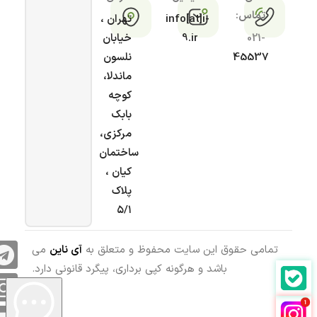
تماس:
info[at]i-
تهران ،
021-
9.ir
خیابان
45537
نلسون
ماندلا،
کوچه
بابک
مرکزی،
ساختمان
کیان ،
پلاک
۵/۱
تمامی حقوق این سایت محفوظ و متعلق به
آی ناین
می
باشد و هرگونه کپی برداری، پیگرد قانونی دارد.