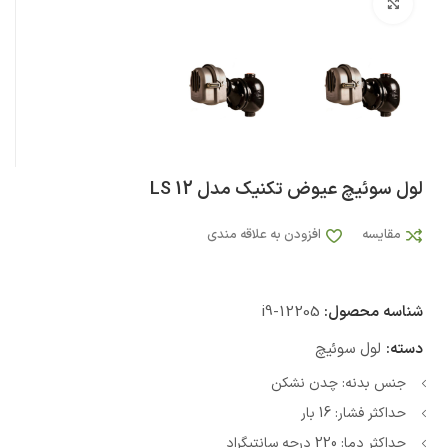
بزرگنمایی تصویر
لول سوئیچ عیوض تکنیک مدل LS 12
مقایسه
افزودن به علاقه مندی
شناسه محصول:
i9-12205
دسته:
لول سوئیچ
جنس بدنه: چدن نشکن
حداکثر فشار: 16 بار
حداکثر دما: 220 درجه سانتیگراد