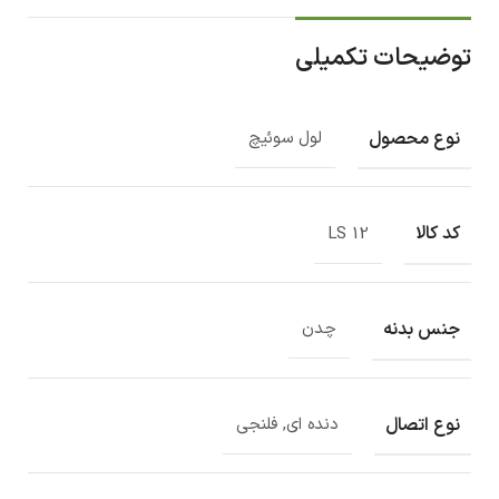
توضیحات تکمیلی
نوع محصول
لول سوئیچ
کد کالا
LS 12
جنس بدنه
چدن
نوع اتصال
دنده ای, فلنجی