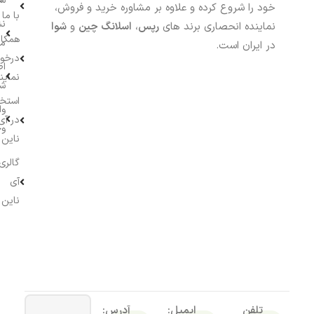
سف
خود را شروع کرده و علاوه بر مشاوره خرید و فروش،
با ما
نش
نماینده انحصاری برند های
رپس
،
اسلانگ چین
و
شوا
همکار
م
در ایران است.
درخو
اط
نماین
ش
استخ
وا
در آی
وج
ناین
گالری
آی
ناین
تلفن
ایمیل:
آدرس: