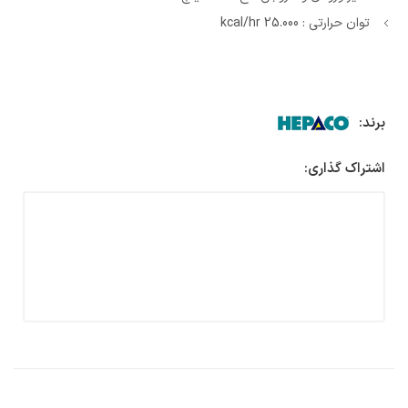
توان حرارتی : 25.000 kcal/hr
برند:
اشتراک گذاری: