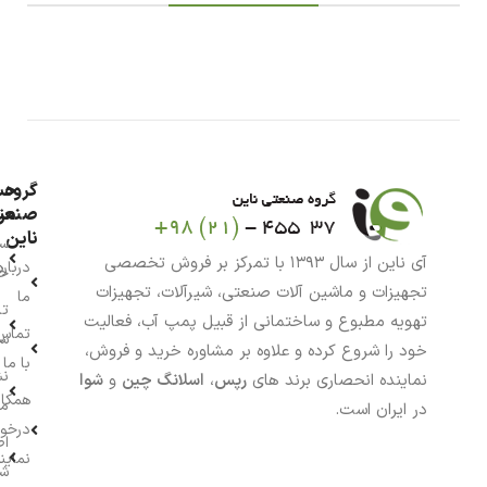
گروه
حس
من
صنعت
ناین
سب
آی ناین از سال ۱۳۹۳ با تمرکز بر فروش تخصصی
درباره
خر
تجهیزات و ماشین آلات صنعتی، شیرآلات، تجهیزات
ما
تا
تهویه مطبوع و ساختمانی از قبیل پمپ آب، فعالیت
تماس
سف
خود را شروع کرده و علاوه بر مشاوره خرید و فروش،
با ما
نش
نماینده انحصاری برند های
رپس
،
اسلانگ چین
و
شوا
همکار
م
در ایران است.
درخو
اط
نماین
ش