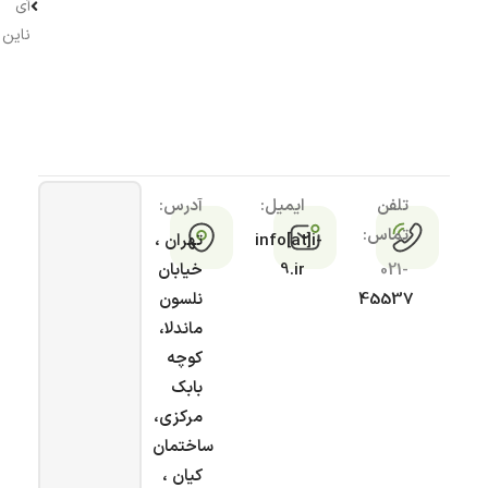
آی
ناین
تلفن
ایمیل:
آدرس:
تماس:
info[at]i-
تهران ،
021-
9.ir
خیابان
45537
نلسون
ماندلا،
کوچه
بابک
مرکزی،
ساختمان
کیان ،