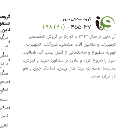
گروه
حس
من
صنعت
ناین
سب
آی ناین از سال ۱۳۹۳ با تمرکز بر فروش تخصصی
درباره
خر
تجهیزات و ماشین آلات صنعتی، شیرآلات، تجهیزات
ما
تا
تهویه مطبوع و ساختمانی از قبیل پمپ آب، فعالیت
تماس
سف
خود را شروع کرده و علاوه بر مشاوره خرید و فروش،
با ما
نش
نماینده انحصاری برند های
رپس
،
اسلانگ چین
و
شوا
همکار
م
در ایران است.
درخو
اط
نماین
ش
استخ
وا
در آی
وج
ناین
گالری