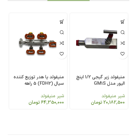
منیفولد زیر گیجی 1/2 اینچ
منیفولد یا هدر توزیع کننده
من
الیور مدل GM1S
سیال (FDH2) 5 راهه
سیال 
شیر منیفولد
شیر منیفولد
شی
20,182,500
تومان
64,350,000
تومان
00