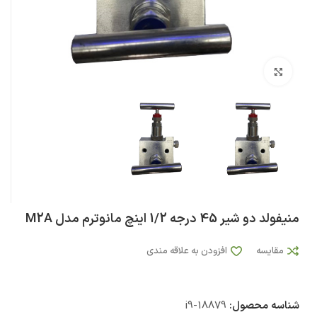
بزرگنمایی تصویر
منیفولد دو شیر 45 درجه 1/2 اینچ مانوترم مدل M2A
مقایسه
افزودن به علاقه مندی
شناسه محصول:
i9-18879