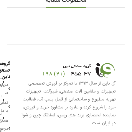
محصولات مشابه
گروه
حس
من
صنعت
ناین
سب
آی ناین از سال ۱۳۹۳ با تمرکز بر فروش تخصصی
درباره
خر
تجهیزات و ماشین آلات صنعتی، شیرآلات، تجهیزات
ما
تا
تهویه مطبوع و ساختمانی از قبیل پمپ آب، فعالیت
تماس
سف
خود را شروع کرده و علاوه بر مشاوره خرید و فروش،
با ما
نش
نماینده انحصاری برند های
رپس
،
اسلانگ چین
و
شوا
همکار
م
در ایران است.
درخو