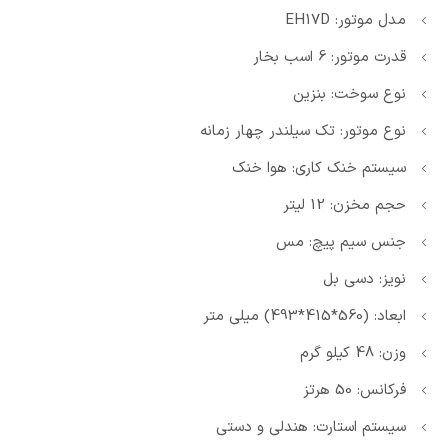
مدل موتور: EH17D
قدرت موتور: 6 اسب بخار
نوع سوخت: بنزین
نوع موتور: تک سیلندر چهار زمانه
سیستم خنک کاری: هوا خنک
حجم مخزن: 12 لیتر
جنس سیم پیچ: مس
نویز: دسی بل
ابعاد: (560*415*493) میلی متر
وزن: 48 کیلو گرم
فرکانس: 50 هرتز
سیستم استارت: هندلی و دستی