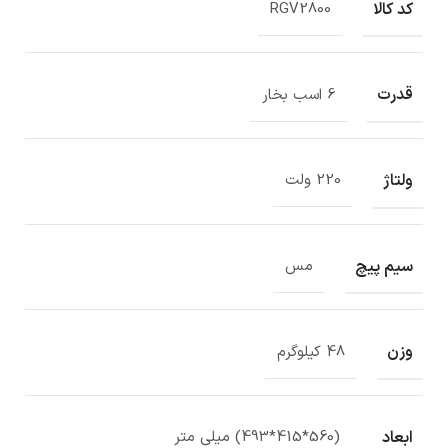
کد کالا
RGV2800
قدرت
6 اسب بخار
ولتاژ
220 ولت
سیم پیچ
مس
وزن
48 کیلوگرم
ابعاد
(560*415*493) میلی متر