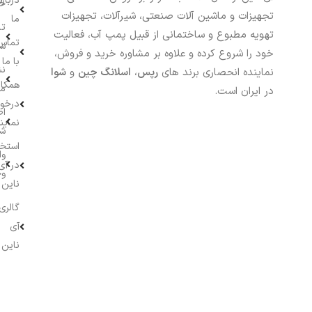
درباره
خر
تجهیزات و ماشین آلات صنعتی، شیرآلات، تجهیزات
ما
تا
تهویه مطبوع و ساختمانی از قبیل پمپ آب، فعالیت
تماس
سف
خود را شروع کرده و علاوه بر مشاوره خرید و فروش،
با ما
نش
نماینده انحصاری برند های
رپس
،
اسلانگ چین
و
شوا
همکار
م
در ایران است.
درخو
اط
نماین
ش
استخ
وا
در آی
وج
ناین
گالری
آی
ناین