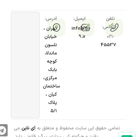
تلفن
ایمیل:
آدرس:
تماس:
info[at]i-
تهران ،
021-
9.ir
خیابان
45537
نلسون
ماندلا،
کوچه
بابک
مرکزی،
ساختمان
کیان ،
پلاک
۵/۱
تمامی حقوق این سایت محفوظ و متعلق به
آی ناین
می
باشد و هرگونه کپی برداری، پیگرد قانونی دارد.