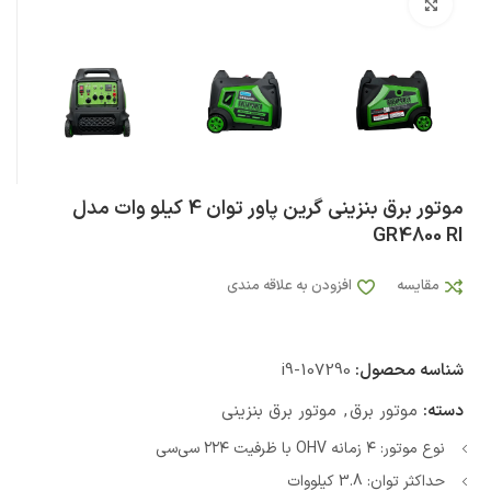
بزرگنمایی تصویر
موتور برق بنزینی گرین پاور توان 4 کیلو وات مدل
GR4800 RI
مقایسه
افزودن به علاقه مندی
شناسه محصول:
i9-107290
دسته:
موتور برق
,
موتور برق بنزینی
نوع موتور: ۴ زمانه OHV با ظرفیت ۲۲۴ سی‌سی
حداکثر توان: 3.8 کیلووات