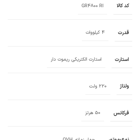
کد کالا
GR4800 RI
قدرت
4 کیلووات
استارت
استارت الکتریکی ریموت دار
ولتاژ
220 ولت
فرکانس
50 هرتز
نوع-موتور
چهار زمانه, OVH