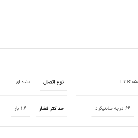
نوع اتصال
L91B105
دنده ای
حداکثر فشار
66 درجه سانتیگراد
1.6 بار