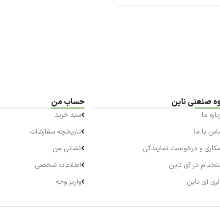
ه صنعتی ناین
حساب من
باره ما
سبد خرید
اس با ما
تاریخچه سفارشات
کاری و درخواست نمایندگی
نشانی من
تخدام در آی ناین
اطلاعات شخصی
لری آی ناین
واریز وجه