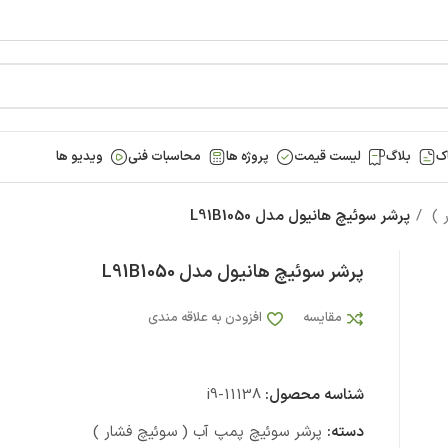
ک
بلاگ
لیست قیمت
پروژه ها
محاسبات فنی
ویدیو ها
 )
پرشر سوئیچ هانیول مدل L91B1050
پرشر سوئیچ هانیول مدل L91B1050
مقایسه
افزودن به علاقه مندی
شناسه محصول:
i9-11138
دسته:
پرشر سوئیچ پمپ آب ( سوئیچ فشار )