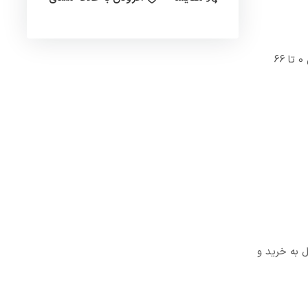
پرشر سوئیچ هانیول مدل L91B1050 که برای کنترل تدریجی سیالات ، هوا و گازهای غیر خورنده به کار برده می شود. دمای کری این محصول بین 0 تا 66
ل به خرید و