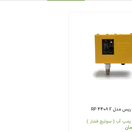
مدل RP 4408 F
پمپ آب ( سوئیچ فشار )
مان