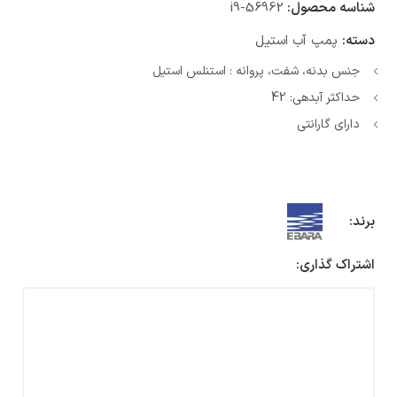
شناسه محصول:
i9-56962
دسته:
پمپ آب استیل
جنس بدنه، شفت، پروانه : استنلس استیل
حداکثر آبدهی: 42
دارای گارانتی
برند:
اشتراک گذاری: