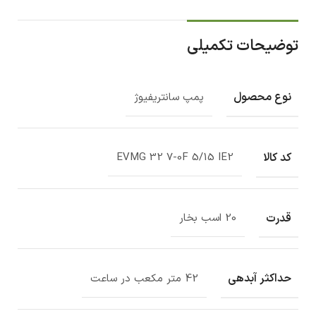
توضیحات تکمیلی
نوع محصول
پمپ سانتریفیوژ
کد کالا
EVMG 32 7-0F 5/15 IE2
قدرت
20 اسب بخار
حداکثر آبدهی
42 متر مکعب در ساعت