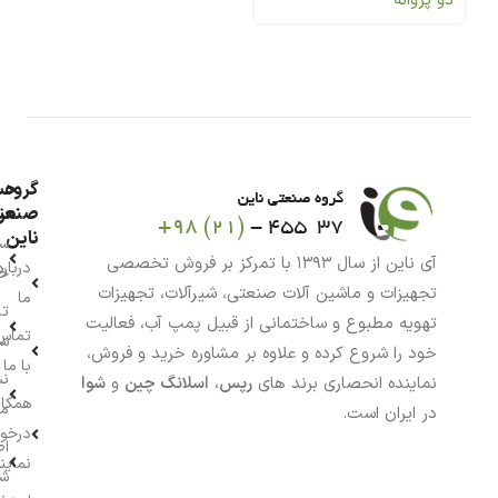
دو پروانه
گروه
حس
من
صنعت
ناین
سب
آی ناین از سال ۱۳۹۳ با تمرکز بر فروش تخصصی
درباره
خر
تجهیزات و ماشین آلات صنعتی، شیرآلات، تجهیزات
ما
تا
تهویه مطبوع و ساختمانی از قبیل پمپ آب، فعالیت
تماس
سف
خود را شروع کرده و علاوه بر مشاوره خرید و فروش،
با ما
نش
نماینده انحصاری برند های
رپس
،
اسلانگ چین
و
شوا
همکار
م
در ایران است.
درخو
اط
نماین
ش