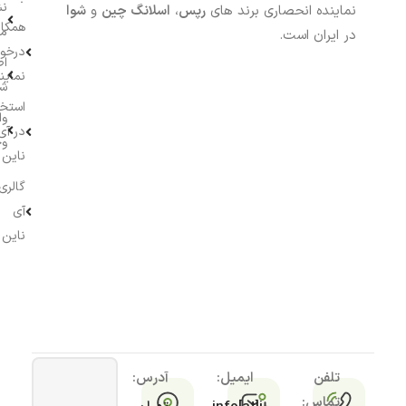
نش
نماینده انحصاری برند های
رپس
،
اسلانگ چین
و
شوا
همکار
م
در ایران است.
درخو
اط
نماین
ش
استخ
وا
در آی
وج
ناین
گالری
آی
ناین
تلفن
ایمیل:
آدرس:
تماس: