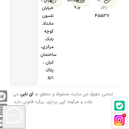
info[at]i-
تهران ،
021-
9.ir
خیابان
45537
نلسون
ماندلا،
کوچه
بابک
مرکزی،
ساختمان
کیان ،
پلاک
۵/۱
تمامی حقوق این سایت محفوظ و متعلق به
آی ناین
می
باشد و هرگونه کپی برداری، پیگرد قانونی دارد.