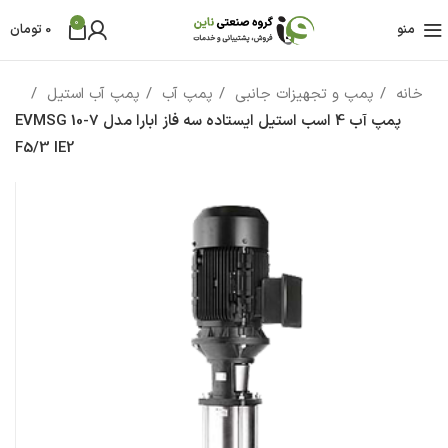
0
منو
0
تومان
خانه
پمپ و تجهیزات جانبی
پمپ آب
پمپ آب استیل
پمپ آب 4 اسب استيل ایستاده سه فاز ابارا مدل EVMSG 10-7
F5/3 IE2