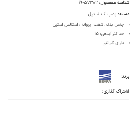
شناسه محصول:
i9-57302
دسته:
پمپ آب استیل
جنس بدنه، شفت، پروانه : استنلس استیل
حداکثر آبدهی: 15
دارای گارانتی
برند:
اشتراک گذاری: