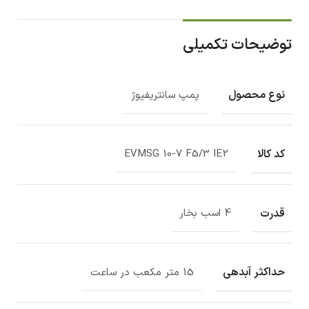
توضیحات تکمیلی
نوع محصول
پمپ سانتریفیوژ
کد کالا
EVMSG 10-7 F5/3 IE2
قدرت
4 اسب بخار
حداکثر آبدهی
15 متر مکعب در ساعت