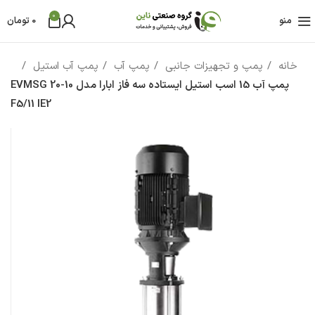
0
منو
0
تومان
خانه
پمپ و تجهیزات جانبی
پمپ آب
پمپ آب استیل
پمپ آب 15 اسب استيل ایستاده سه فاز ابارا مدل EVMSG 20-10
F5/11 IE2