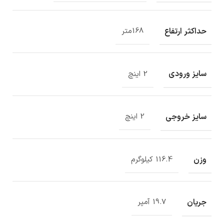
حداکثر ارتفاع
168متر
سایز ورودی
2 اینچ
سایز خروجی
2 اینچ
وزن
116.4 کیلوگرم
جریان
19.7 آمپر