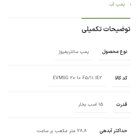
پمپ آب
توضیحات تکمیلی
نوع محصول
پمپ سانتریفیوژ
کد کالا
EVMSG 20-10 F5/11 IE2
قدرت
15 اسب بخار
حداکثر آبدهی
28.8 متر مکعب بر ساعت