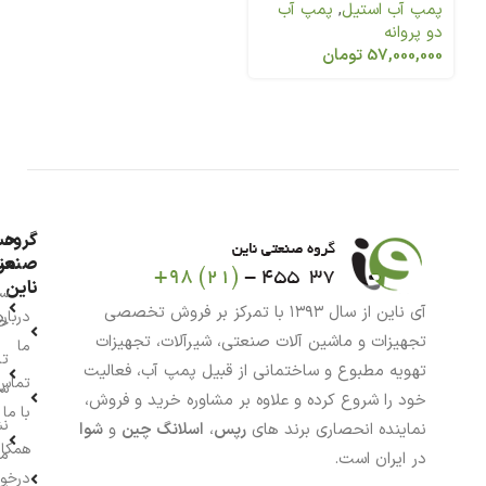
پمپ آب استیل
,
پمپ آب
دو پروانه
57,000,000
تومان
گروه
حس
من
صنعت
ناین
سب
آی ناین از سال ۱۳۹۳ با تمرکز بر فروش تخصصی
درباره
خر
تجهیزات و ماشین آلات صنعتی، شیرآلات، تجهیزات
ما
تا
تهویه مطبوع و ساختمانی از قبیل پمپ آب، فعالیت
تماس
سف
خود را شروع کرده و علاوه بر مشاوره خرید و فروش،
با ما
نش
نماینده انحصاری برند های
رپس
،
اسلانگ چین
و
شوا
همکار
م
در ایران است.
درخو