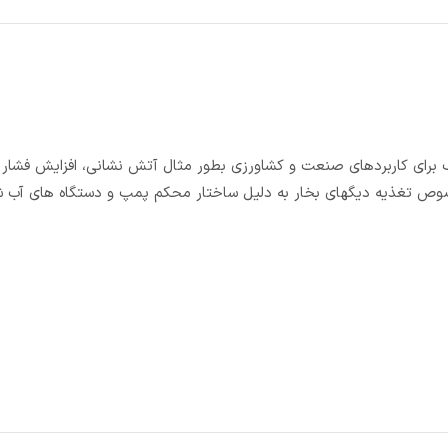
ل ایستاده سه فاز مدل EVMSG 5-14 F5/3 IE2 مناسب برای کاربردهای صنعت و کشاورزی بطور مثال آتش نشانی، افزایش ف
صوص تغذیه دیگهای بخار به دلیل ساختار محکم پمپ و دستگاه های آب 