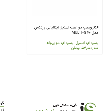
الکتروپمپ دو اسب استیل ایتالیایی ورتکس
مدل MULTI-G40
پمپ آب استیل
,
پمپ آب دو پروانه
57,000,000
تومان
گرو
در