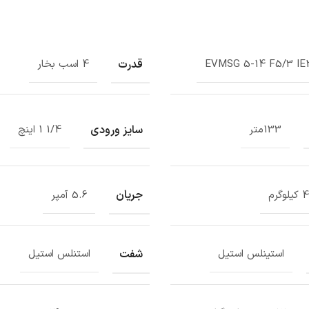
قدرت
EVMSG 5-14 F5/3 IE
4 اسب بخار
سایز ورودی
133متر
1/4 1 اینچ
جریان
وگرم
5.6 آمپر
شفت
استینلس استیل
استنلس استیل