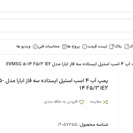
ک
بلاگ
لیست قیمت
پروژه ها
محاسبات فنی
ویدیو ها
 فاز ابارا مدل EVMSG 5-14 F5/3 IE2
پمپ آب 4 
14 F5/3 IE2
مقایسه
افزودن به علاقه مندی
شناسه محصول:
i9-57255