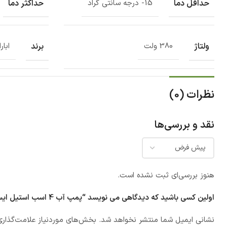
حداقل دما
حداکثر دما
15- درجه سانتی گراد
ولتاژ
برند
380 ولت
ابارا
نظرات (0)
نقد و بررسی‌ها
هنوز بررسی‌ای ثبت نشده است.
اولین کسی باشید که دیدگاهی می نویسد “پمپ آب 4 اسب استيل ایستاده سه فاز ابارا مدل EVMSG 5-14 F5/3 IE2”
نشانی ایمیل شما منتشر نخواهد شد.
بخش‌های موردنیاز علامت‌گذاری