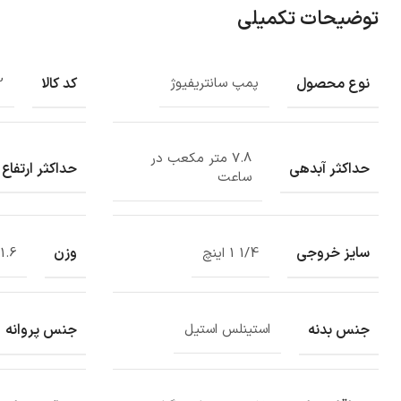
توضیحات تکمیلی
نوع محصول
کد کالا
پمپ سانتریفیوژ
2
7.8 متر مکعب در
حداکثر آبدهی
حداکثر ارتفاع
ساعت
سایز خروجی
وزن
1/4 1 اینچ
41.6 کیل
جنس بدنه
جنس پروانه
استینلس استیل