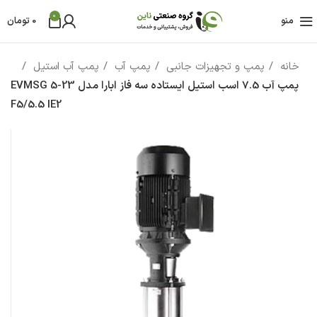
0
منو
0
تومان
خانه
پمپ و تجهیزات جانبی
پمپ آب
پمپ آب استیل
پمپ آب 7.5 اسب استيل ایستاده سه فاز ابارا مدل EVMSG 5-23
F5/5.5 IE2