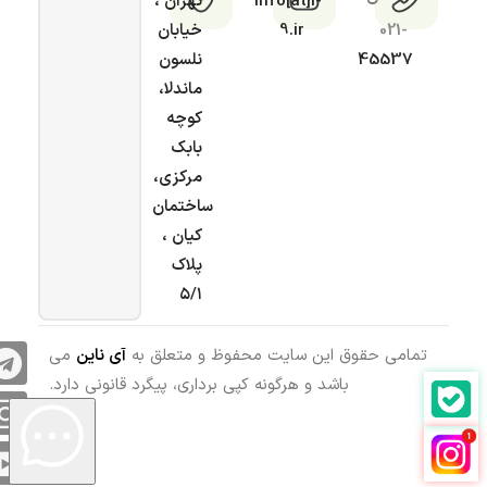
info[at]i-
تهران ،
021-
9.ir
خیابان
45537
نلسون
ماندلا،
کوچه
بابک
مرکزی،
ساختمان
کیان ،
پلاک
۵/۱
تمامی حقوق این سایت محفوظ و متعلق به
آی ناین
می
باشد و هرگونه کپی برداری، پیگرد قانونی دارد.