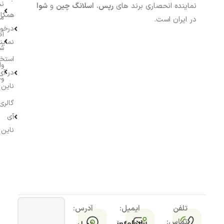
نش
نماینده انحصاری برند های
رپس
،
اسلانگ چین
و
شوا
همکار
م
در ایران است.
درخو
اط
نماین
ش
استخ
وا
در آی
وج
ناین
گالری
آی
ناین
تلفن
ایمیل:
آدرس:
تماس: