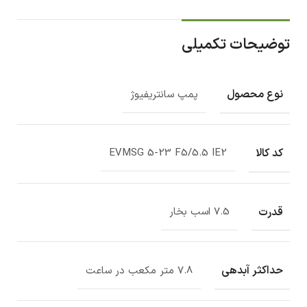
توضیحات تکمیلی
نوع محصول
پمپ سانتریفیوژ
کد کالا
EVMSG 5-23 F5/5.5 IE2
قدرت
7.5 اسب بخار
حداکثر آبدهی
7.8 متر مکعب در ساعت