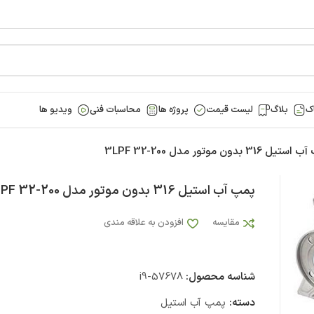
ک
بلاگ
لیست قیمت
پروژه ها
محاسبات فنی
ویدیو ها
ل 316 بدون موتور مدل 3LPF 32-200
پمپ آب استيل 316 بدون موتور مدل 3LPF 32-200
مقایسه
افزودن به علاقه مندی
شناسه محصول:
i9-57678
دسته:
پمپ آب استیل