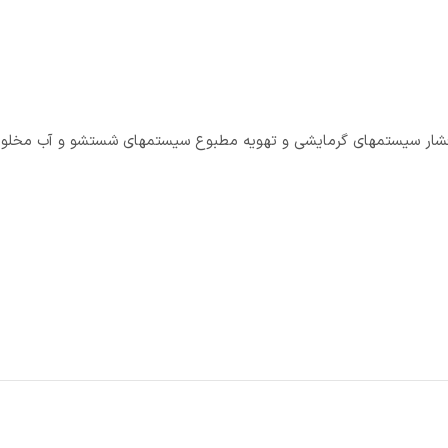
ن موتور مدل 3LPF 32-200 جهت افزایش فشار سیستمهای گرمایشی و تهویه مطبوع سیستمهای شستشو و آب م