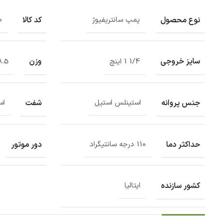
نوع محصول
کد کالا
پمپ سانتریفیوژ
0
سایز خروجی
وزن
1/4 1 اینچ
28.5 کی
جنس پروانه
شفت
استینلس استیل
اس
حداکثر دما
دور موتور
110 درجه سانتیگراد
کشور سازنده
ایتالیا