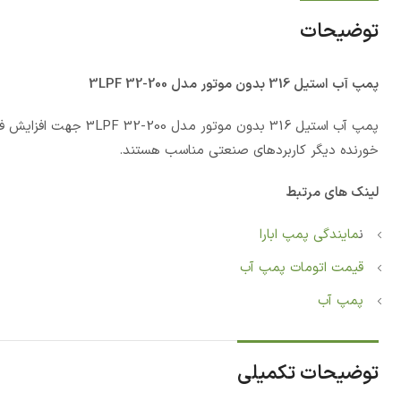
توضیحات
پمپ آب استيل 316 بدون موتور مدل 3LPF 32-200
پمپ آب استيل 316 بدو
خورنده دیگر کاربردهای صنعتی مناسب هستند.
لینک های مرتبط
ن
مایندگی پمپ ابارا
قیمت اتومات پمپ آب
پمپ آب
توضیحات تکمیلی