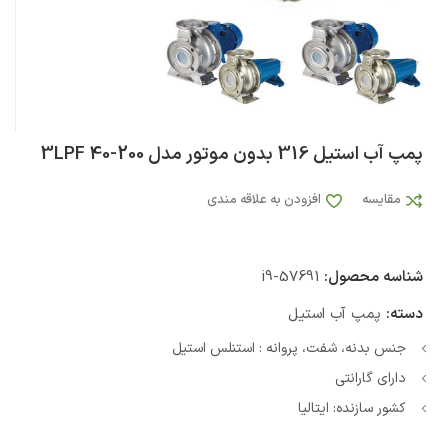
پمپ آب استيل 316 بدون موتور مدل 3LPF 40-200
مقایسه
افزودن به علاقه مندی
شناسه محصول:
i9-57691
دسته:
پمپ آب استیل
جنس بدنه، شفت، پروانه : استنلس استیل
دارای گارانتی
کشور سازنده: ایتالیا