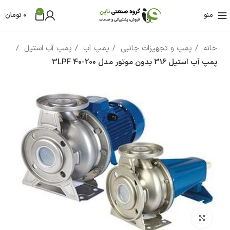
0
منو
0
تومان
خانه
پمپ و تجهیزات جانبی
پمپ آب
پمپ آب استیل
پمپ آب استيل 316 بدون موتور مدل 3LPF 40-200
بزرگنمایی تصویر