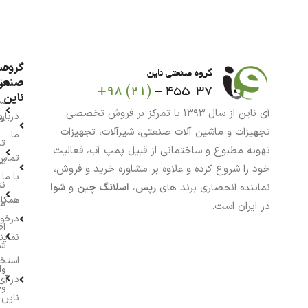
گروه
حس
من
صنعت
ناین
سب
آی ناین از سال ۱۳۹۳ با تمرکز بر فروش تخصصی
درباره
خر
تجهیزات و ماشین آلات صنعتی، شیرآلات، تجهیزات
ما
تا
تهویه مطبوع و ساختمانی از قبیل پمپ آب، فعالیت
تماس
سف
خود را شروع کرده و علاوه بر مشاوره خرید و فروش،
با ما
نش
نماینده انحصاری برند های
رپس
،
اسلانگ چین
و
شوا
همکار
م
در ایران است.
درخو
اط
نماین
ش
استخ
وا
در آی
وج
ناین