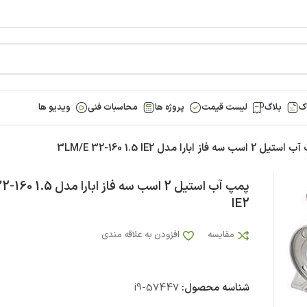
ک
بلاگ
لیست قیمت
پروژه ها
محاسبات فنی
ویدیو ها
اسب سه فاز ابارا مدل 3LM/E 32-160 1.5 IE2
پمپ آب استيل 2 اسب سه فاز ا
IE2
مقایسه
افزودن به علاقه مندی
شناسه محصول:
i9-57447