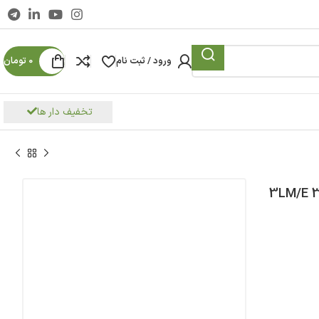
ورود / ثبت نام
0
تومان
تخفیف دار ها
بارا مدل 3LM/E 32-160 1.5