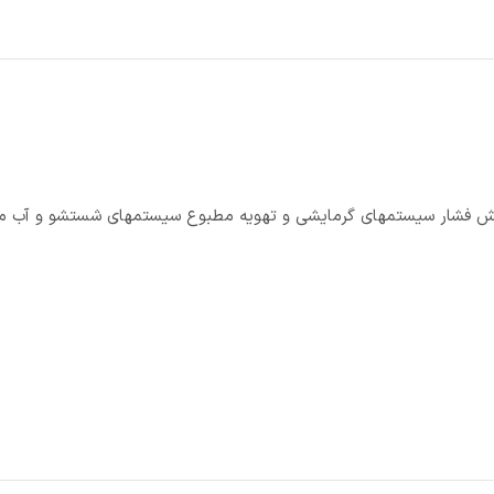
 سه فاز مدل 3LM/E 32-160 1.5 IE2 جهت افزایش فشار سیستمهای گرمایشی و تهویه مطبوع سیستمهای شستشو و 