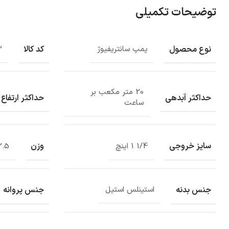
توضیحات تکمیلی
نوع محصول
کد کالا
پمپ سانتریفیوژ
2
20 متر مکعب بر
حداکثر آبدهی
حداکثر ارتفاع
ساعت
سایز خروجی
وزن
1/4 1 اینچ
22.5 کیل
جنس بدنه
جنس پروانه
استینلس استیل