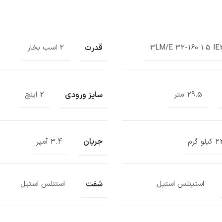
قدرت
3LM/E 32-160 1.5 IE
2 اسب بخار
سایز ورودی
29.5 متر
2 اینچ
جریان
و گرم
3.4 آمپر
شفت
استینلس استیل
استنلس استیل