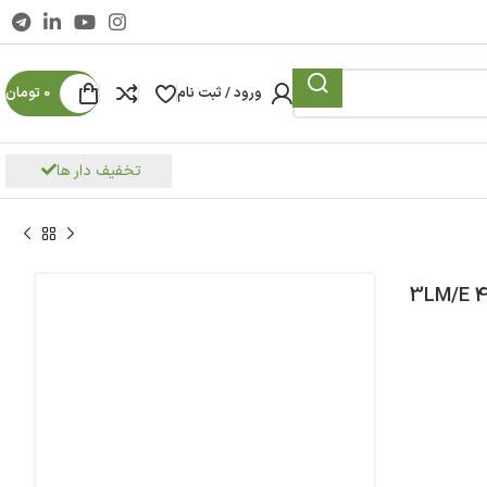
ورود / ثبت نام
0
تومان
تخفیف دار ها
بارا مدل 3LM/E 40-160 3.0