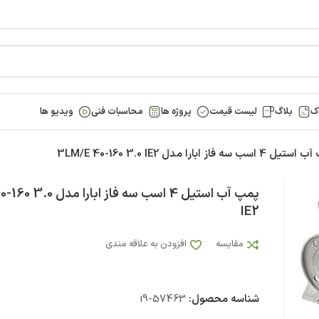
ک
بلاگ
لیست قیمت
پروژه ها
محاسبات فنی
ویدیو ها
اسب سه فاز ابارا مدل 3LM/E 40-160 3.0 IE2
پمپ آب استيل 4 اسب سه فاز ا
IE2
مقایسه
افزودن به علاقه مندی
شناسه محصول:
i9-57463