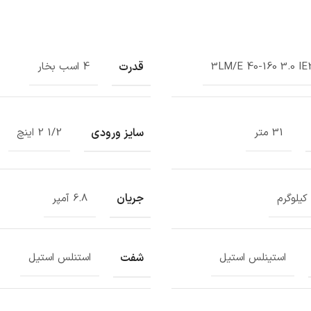
قدرت
3LM/E 40-160 3.0 IE
4 اسب بخار
سایز ورودی
31 متر
1/2 2 اینچ
جریان
6.8 آمپر
شفت
استینلس استیل
استنلس استیل