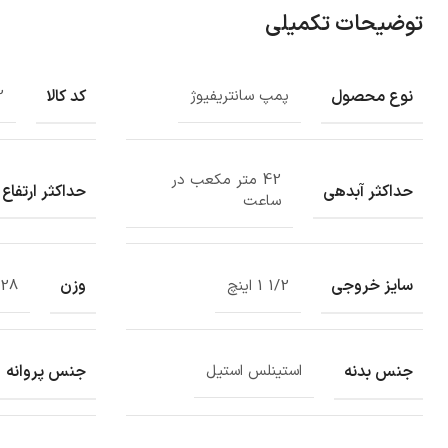
توضیحات تکمیلی
نوع محصول
کد کالا
پمپ سانتریفیوژ
2
42 متر مکعب در
حداکثر آبدهی
حداکثر ارتفاع
ساعت
سایز خروجی
وزن
1/2 1 اینچ
28 کیلوگرم
جنس بدنه
جنس پروانه
استینلس استیل