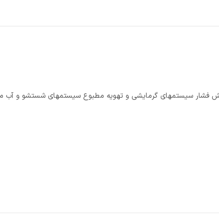
 سه فاز مدل 3LM/E 40-160 3.0 IE2 جهت افزایش فشار سیستمهای گرمایشی و تهویه مطبوع سیستمهای شستشو و آ