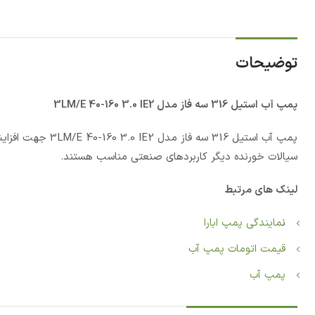
توضیحات
پمپ آب استيل 316 سه فاز مدل 3LM/E 40-160 3.0 IE2
پمپ آب استيل 316
سیالات خورنده دیگر کاربردهای صنعتی مناسب هستند.
لینک های مرتبط
ن
مایندگی پمپ ابارا
قیمت اتومات پمپ آب
پمپ آب