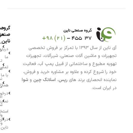
گروه
حس
من
صنعت
ناین
سب
آی ناین از سال ۱۳۹۳ با تمرکز بر فروش تخصصی
درباره
خر
تجهیزات و ماشین آلات صنعتی، شیرآلات، تجهیزات
ما
تا
تهویه مطبوع و ساختمانی از قبیل پمپ آب، فعالیت
تماس
سف
خود را شروع کرده و علاوه بر مشاوره خرید و فروش،
با ما
نش
نماینده انحصاری برند های
رپس
،
اسلانگ چین
و
شوا
همکار
م
در ایران است.
درخو
اط
نماین
ش
استخ
وا
در آی
وج
ناین