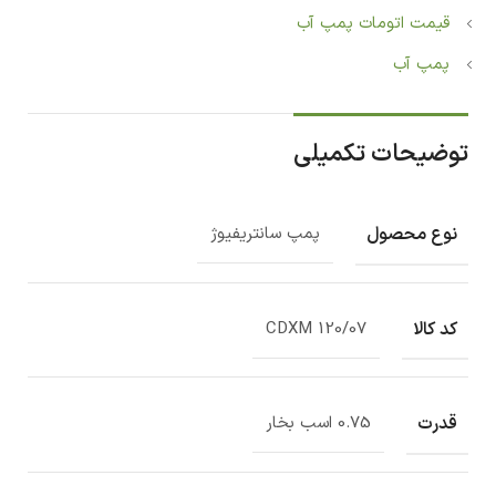
قیمت اتومات پمپ آب
پمپ آب
توضیحات تکمیلی
نوع محصول
پمپ سانتریفیوژ
کد کالا
CDXM 120/07
قدرت
0.75 اسب بخار