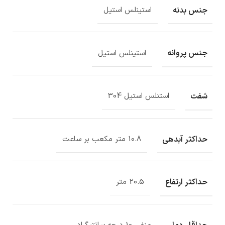
جنس بدنه
استینلس استیل
جنس پروانه
استینلس استیل
شفت
استنلس استیل 304
حداکثر آبدهی
10.8 متر مکعب بر ساعت
حداکثر ارتفاع
20.5 متر