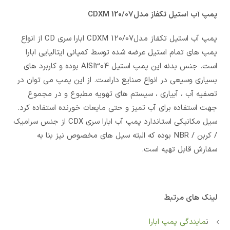
پمپ آب استیل تکفاز مدلCDXM 120/07
پمپ آب استیل تکفاز مدلCDXM 120/07 ابارا سری CD از انواع
پمپ های تمام استیل عرضه شده توسط کمپانی ایتالیایی ابارا
است. جنس بدنه این پمپ استیل AISI304 بوده و کاربرد های
بسیاری وسیعی در انواع صنایع داراست. از این پمپ می توان در
تصفیه آب ، آبیاری ، سیستم های تهویه مطبوع و در مجموع
جهت استفاده برای آب تمیز و حتی مایعات خورنده استفاده کرد.
سیل مکانیکی استاندارد پمپ آب ابارا سری CDX از جنس سرامیک
/ کربن / NBR بوده که البته سیل های مخصوص نیز بنا به
سفارش قابل تهیه است.
لینک های مرتبط
ن
مایندگی پمپ ابارا