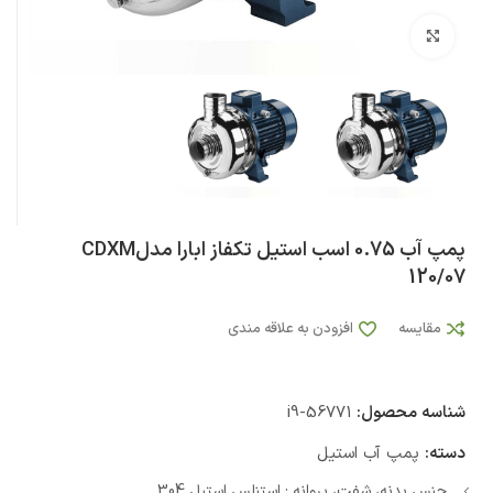
بزرگنمایی تصویر
پمپ آب 0.75 اسب استیل تکفاز ابارا مدلCDXM
120/07
مقایسه
افزودن به علاقه مندی
شناسه محصول:
i9-56771
دسته:
پمپ آب استیل
جنس بدنه، شفت، پروانه : استنلس استیل 304