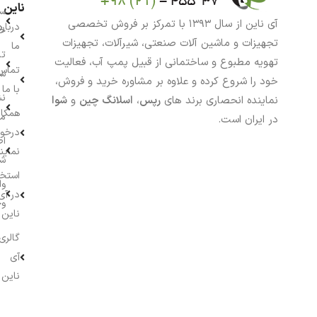
ناین
سب
آی ناین از سال ۱۳۹۳ با تمرکز بر فروش تخصصی
درباره
خر
تجهیزات و ماشین آلات صنعتی، شیرآلات، تجهیزات
ما
تا
تهویه مطبوع و ساختمانی از قبیل پمپ آب، فعالیت
تماس
سف
خود را شروع کرده و علاوه بر مشاوره خرید و فروش،
با ما
نش
نماینده انحصاری برند های
رپس
،
اسلانگ چین
و
شوا
همکار
م
در ایران است.
درخو
اط
نماین
ش
استخ
وا
در آی
وج
ناین
گالری
آی
ناین