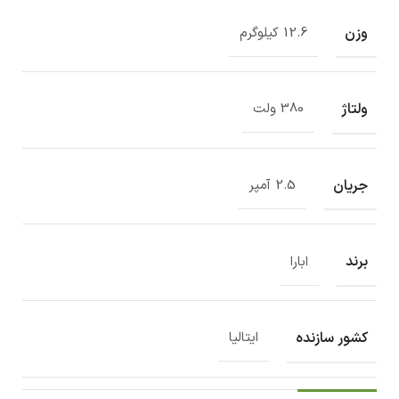
وزن
12.6 کیلوگرم
ولتاژ
380 ولت
جریان
2.5 آمپر
برند
ابارا
کشور سازنده
ایتالیا