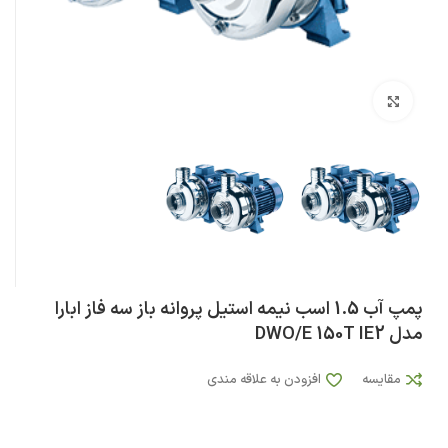
بزرگنمایی تصویر
پمپ آب 1.5 اسب نيمه استيل پروانه باز سه فاز ابارا
مدل DWO/E 150T IE2
مقایسه
افزودن به علاقه مندی