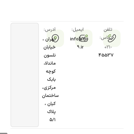
تلفن
ایمیل:
آدرس:
تماس:
info[at]i-
تهران ،
021-
9.ir
خیابان
45537
نلسون
ماندلا،
کوچه
بابک
مرکزی،
ساختمان
کیان ،
پلاک
۵/۱