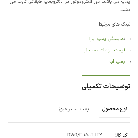
پمپ می باشد. دور الکتروموتور در الکتروپمپ طبقاتی ثابت می
باشد.
لینک های مرتبط
ن
مایندگی پمپ ابارا
قیمت اتومات پمپ آب
پمپ آب
توضیحات تکمیلی
نوع محصول
پمپ سانتریفیوژ
کد کالا
DWO/E 150T IE2