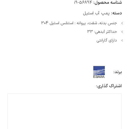
شناسه محصول:
i9-56894
دسته:
پمپ آب استیل
جنس بدنه، شفت، پروانه : استنلس استیل 304
حداکثر آبدهی: 33
دارای گارانتی
برند:
اشتراک گذاری: