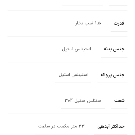
قدرت
1.5 اسب بخار
جنس بدنه
استینلس استیل
جنس پروانه
استینلس استیل
شفت
استنلس استیل 304
حداکثر آبدهی
33 متر مکعب در ساعت