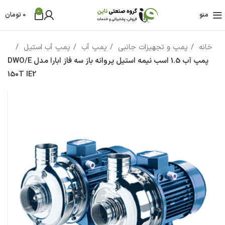
0
منو
0
تومان
خانه
پمپ و تجهیزات جانبی
پمپ آب
پمپ آب استیل
پمپ آب 1.5 اسب نيمه استيل پروانه باز سه فاز ابارا مدل DWO/E
150T IE2