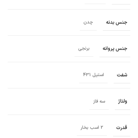
جنس بدنه
چدن
جنس پروانه
برنجی
شفت
استیل 431
ولتاژ
سه فاز
قدرت
2 اسب بخار