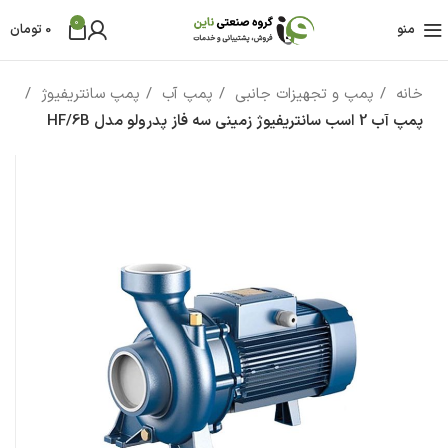
0
منو
0
تومان
خانه
پمپ و تجهیزات جانبی
پمپ آب
پمپ سانتریفیوژ
پمپ آب 2 اسب سانتریفیوژ زمینی سه فاز پدرولو مدل HF/6B