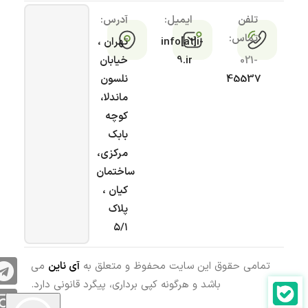
تلفن
ایمیل:
آدرس:
تماس:
info[at]i-
تهران ،
021-
9.ir
خیابان
45537
نلسون
ماندلا،
کوچه
بابک
مرکزی،
ساختمان
کیان ،
پلاک
۵/۱
تمامی حقوق این سایت محفوظ و متعلق به
آی ناین
می
باشد و هرگونه کپی برداری، پیگرد قانونی دارد.