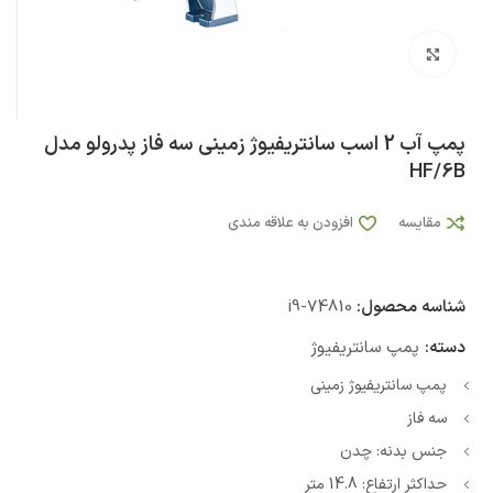
بزرگنمایی تصویر
پمپ آب 2 اسب سانتریفیوژ زمینی سه فاز پدرولو مدل
HF/6B
مقایسه
افزودن به علاقه مندی
شناسه محصول:
i9-74810
دسته:
پمپ سانتریفیوژ
پمپ سانتریفیوژ زمینی
سه فاز
جنس بدنه: چدن
حداکثر ارتفاع: 14.8 متر