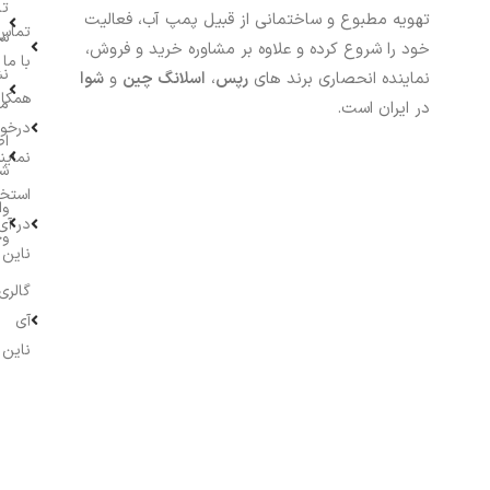
تا
تهویه مطبوع و ساختمانی از قبیل پمپ آب، فعالیت
تماس
سف
خود را شروع کرده و علاوه بر مشاوره خرید و فروش،
با ما
نش
نماینده انحصاری برند های
رپس
،
اسلانگ چین
و
شوا
همکار
م
در ایران است.
درخو
اط
نماین
ش
استخ
وا
در آی
وج
ناین
گالری
آی
ناین