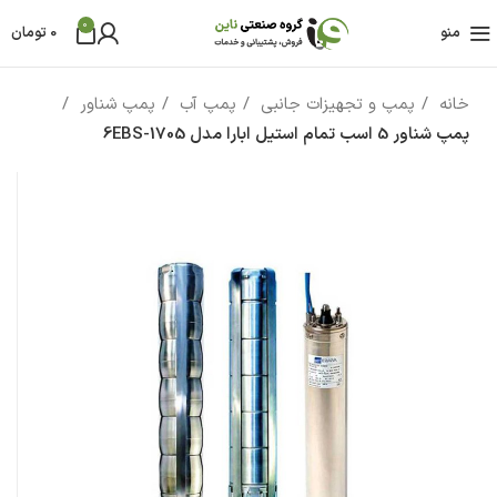
0
منو
0
تومان
خانه
پمپ و تجهیزات جانبی
پمپ آب
پمپ شناور
پمپ شناور 5 اسب تمام استیل ابارا مدل 6EBS-1705