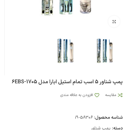
بزرگنمایی تصویر
پمپ شناور 5 اسب تمام استیل ابارا مدل 6EBS-1705
مقایسه
افزودن به علاقه مندی
شناسه محصول:
i9-58306
دسته:
پمپ شناور