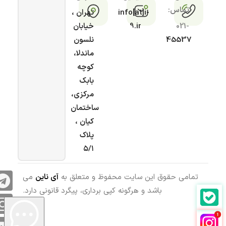
تماس:
info[at]i-
تهران ،
021-
9.ir
خیابان
45537
نلسون
ماندلا،
کوچه
بابک
مرکزی،
ساختمان
کیان ،
پلاک
۵/۱
تمامی حقوق این سایت محفوظ و متعلق به
آی ناین
می
باشد و هرگونه کپی برداری، پیگرد قانونی دارد.