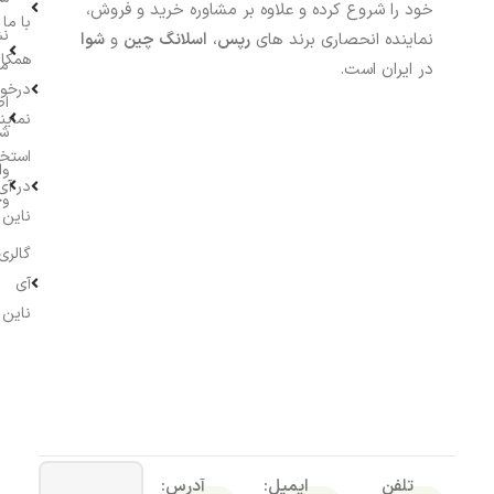
خود را شروع کرده و علاوه بر مشاوره خرید و فروش،
با ما
نش
نماینده انحصاری برند های
رپس
،
اسلانگ چین
و
شوا
همکار
م
در ایران است.
درخو
اط
نماین
ش
استخ
وا
در آی
وج
ناین
گالری
آی
ناین
تلفن
ایمیل:
آدرس: