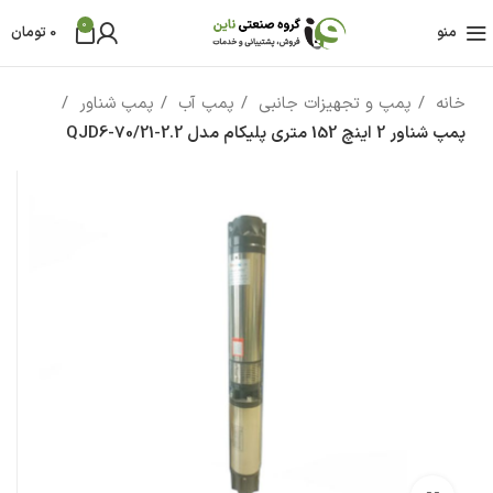
0
منو
0
تومان
خانه
پمپ و تجهیزات جانبی
پمپ آب
پمپ شناور
پمپ شناور 2 اینچ 152 متری پلیکام مدل QJD6-70/21-2.2