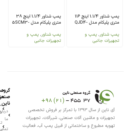
پمپ شناور 1.1/4 اینچ 116
پمپ شناور 1.1/4 اینچ 38
متری پلیکام مدل QJD4-
متری پلیکام مدل 5SCM3-
پلی
0.55 (A)
73/16-1.5
پمپ شناور
,
پمپ و
پمپ شناور
,
پمپ و
پم
تجهیزات جانبی
تجهیزات جانبی
تج
گروه
حس
من
صنعت
ناین
سب
آی ناین از سال ۱۳۹۳ با تمرکز بر فروش تخصصی
درباره
خر
تجهیزات و ماشین آلات صنعتی، شیرآلات، تجهیزات
ما
تا
تهویه مطبوع و ساختمانی از قبیل پمپ آب، فعالیت
تماس
سف