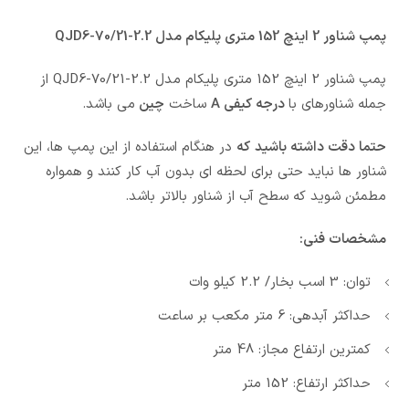
پمپ شناور 2 اینچ 152 متری پلیکام مدل QJD6-70/21-2.2
پمپ شناور 2 اینچ 152 متری پلیکام مدل QJD6-70/21-2.2 از
جمله شناورهای با
درجه کیفی A
ساخت
چین
می باشد.
حتما دقت داشته باشید
که
در هنگام استفاده از این پمپ ها، این
شناور ها نباید حتی برای لحظه ای بدون آب کار کنند و همواره
مطمئن شوید که سطح آب از شناور بالاتر باشد.
مشخصات فنی:
توان: 3 اسب بخار/ 2.2 کیلو وات
حداکثر آبدهی: 6 متر مکعب بر ساعت
کمترین ارتفاع مجاز: 48 متر
حداکثر ارتفاع: 152 متر