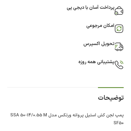
پرداخت آسان با دیجی پی
امکان مرجوعی
تحویل اکسپرس
پشتیبانی همه روزه
توضیحات
پمپ لجن کش استیل پروانه ورتکس مدل SSA 50-14/0.55 M
SF50