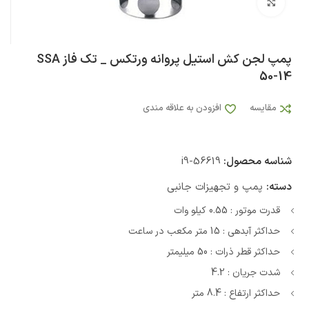
بزرگنمایی تصویر
پمپ لجن کش استیل پروانه ورتکس _ تک فاز SSA
50-14
مقایسه
افزودن به علاقه مندی
شناسه محصول:
i9-56619
دسته:
پمپ و تجهیزات جانبی
قدرت موتور : 0.55 کیلو وات
حداکثر آبدهی : 15 متر مکعب در ساعت
حداکثر قطر ذرات : 50 میلیمتر
شدت جریان : 4.2
حداکثر ارتفاع : 8.4 متر