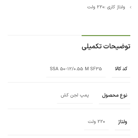
ولتاژ کاری :220 ولت
توضیحات تکمیلی
کد کالا
SSA 50-12/0.55 M SF35
نوع محصول
پمپ لجن کش
ولتاژ
220 ولت