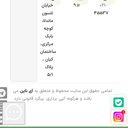
021-
9.ir
خیابان
45537
نلسون
ماندلا،
کوچه
بابک
مرکزی،
ساختمان
کیان ،
پلاک
۵/۱
تمامی حقوق این سایت محفوظ و متعلق به
آی ناین
می
باشد و هرگونه کپی برداری، پیگرد قانونی دارد.