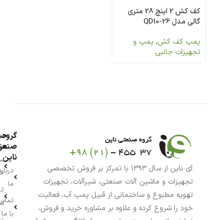
کف کش 2 اینچ 28 متری
گالی مدل QD10-26
پمپ کف کش
,
پمپ و
تجهیزات جانبی
گروه
حس
من
صنعت
ناین
سب
آی ناین از سال ۱۳۹۳ با تمرکز بر فروش تخصصی
درباره
خر
تجهیزات و ماشین آلات صنعتی، شیرآلات، تجهیزات
ما
تا
تهویه مطبوع و ساختمانی از قبیل پمپ آب، فعالیت
تماس
سف
خود را شروع کرده و علاوه بر مشاوره خرید و فروش،
با ما
نش