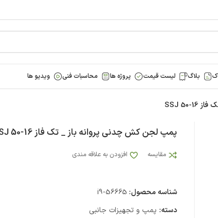
ک
بلاگ
لیست قیمت
پروژه ها
محاسبات فنی
ویدیو ها
SSJ 50-
پمپ لجن کش چدنی پروانه باز _ تک فاز SSJ 50-16
مقایسه
افزودن به علاقه مندی
شناسه محصول:
i9-56665
دسته:
پمپ و تجهیزات جانبی