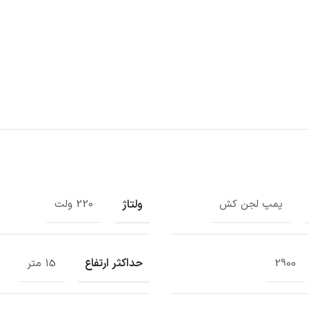
ولتاژ
پمپ لجن کش
220 ولت
حداکثر ارتفاع
2900
15 متر