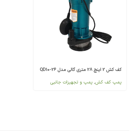
کف کش 2 اینچ 28 متری گالی مدل QD10-26
پمپ کف کش
,
پمپ و تجهیزات جانبی