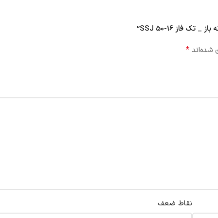
فاز SSJ 50-16”
*
 شده‌اند
نقاط ضعف