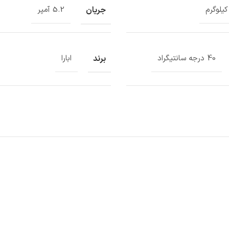
جریان
5.2 آمپر
برند
40 درجه سانتیگراد
ابارا