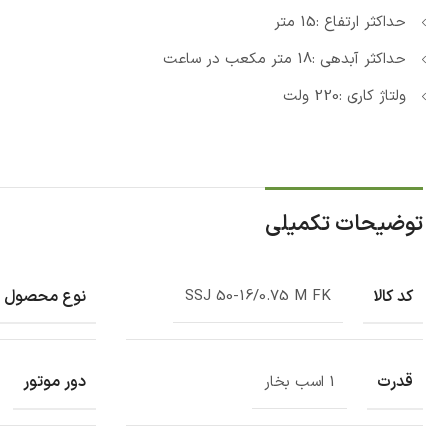
حداکثر ارتفاع :15 متر
حداکثر آبدهی :18 متر مکعب در ساعت
ولتاژ کاری :220 ولت
توضیحات تکمیلی
کد کالا
نوع محصول
SSJ 50-16/0.75 M FK
قدرت
دور موتور
1 اسب بخار