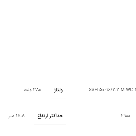
ولتاژ
SSH 50-16/2.2 M WC 
380 ولت
حداکثر ارتفاع
2900
15.8 متر