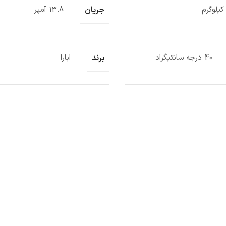
جریان
13.8 آمپر
برند
40 درجه سانتیگراد
ابارا