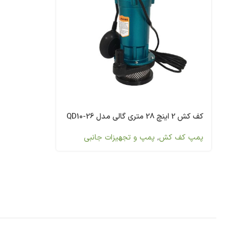
کف کش 2 اینچ 28 متری گالی مدل QD10-26
پمپ کف کش
,
پمپ و تجهیزات جانبی