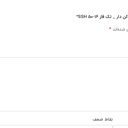
ک فاز SSH 50-16”
*
 شده‌اند
نقاط ضعف