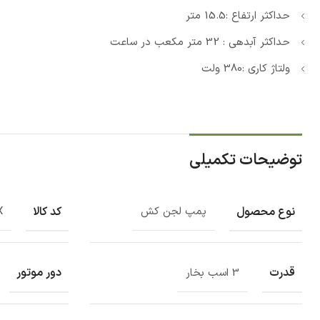
حداکثر ارتفاع :15.5 متر
حداکثر آبدهی : 32 متر مکعب در ساعت
ولتاژ کاری :380 ولت
توضیحات تکمیلی
نوع محصول
کد کالا
پمپ لجن کش
X
قدرت
دور موتور
3 اسب بخار