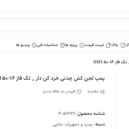
ک
بلاگ
لیست قیمت
پروژه ها
محاسبات فنی
ویدیو ها
SSH 50-1
پمپ لجن کش چدنی خرد کن دار _ تک فاز SSH 50-16
مقایسه
افزودن به علاقه مندی
شناسه محصول:
i9-56666
دسته:
پمپ و تجهیزات جانبی