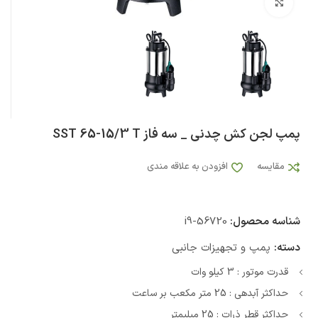
بزرگنمایی تصویر
پمپ لجن کش چدنی _ سه فاز SST 65-15/3 T
مقایسه
افزودن به علاقه مندی
شناسه محصول:
i9-56720
دسته:
پمپ و تجهیزات جانبی
قدرت موتور : 3 کیلو وات
حداکثر آبدهی : 25 متر مکعب بر ساعت
حداکثر قطر ذرات : 25 میلیمتر