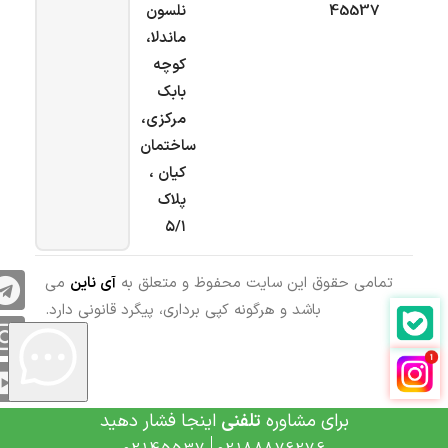
45537
نلسون
ماندلا،
کوچه
بابک
مرکزی،
ساختمان
کیان ،
پلاک
۵/۱
تمامی حقوق این سایت محفوظ و متعلق به
آی ناین
می
باشد و هرگونه کپی برداری، پیگرد قانونی دارد.
برای مشاوره
تلفنی
اینجا فشار دهید