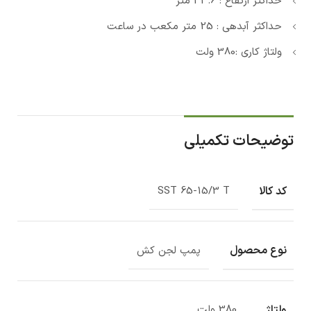
حداکثر ارتفاع : 33.6 متر
حداکثر آبدهی : 25 متر مکعب در ساعت
ولتاژ کاری :380 ولت
توضیحات تکمیلی
کد کالا
SST 65-15/3 T
نوع محصول
پمپ لجن کش
ولتاژ
380 ولت