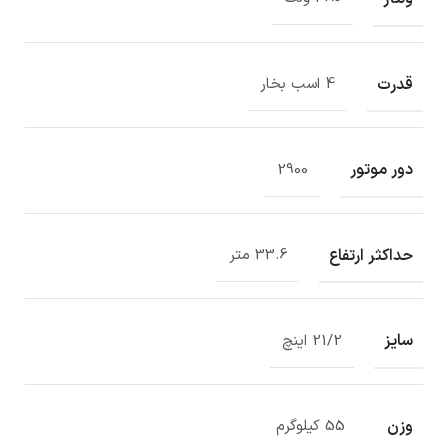
قدرت
4 اسب بخار
دور موتور
2900
حداکثر ارتفاع
33.6 متر
سایز
21/2 اینچ
وزن
55 کیلوگرم