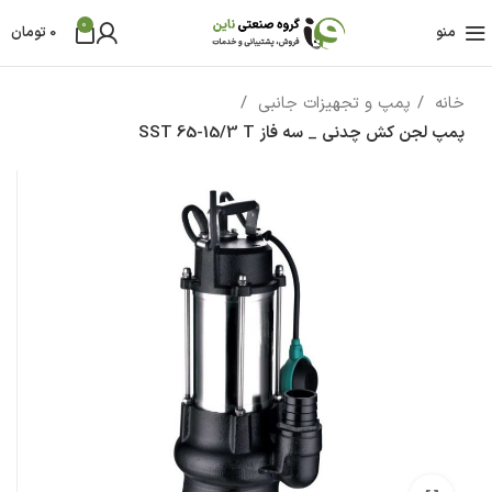
0
منو
0
تومان
خانه
پمپ و تجهیزات جانبی
پمپ لجن کش چدنی _ سه فاز SST 65-15/3 T