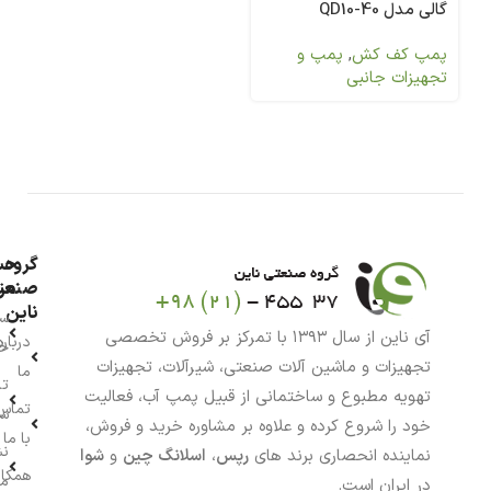
گالی مدل QD10-40
پمپ کف کش
,
پمپ و
تجهیزات جانبی
گروه
حس
من
صنعت
ناین
سب
آی ناین از سال ۱۳۹۳ با تمرکز بر فروش تخصصی
درباره
خر
تجهیزات و ماشین آلات صنعتی، شیرآلات، تجهیزات
ما
تا
تهویه مطبوع و ساختمانی از قبیل پمپ آب، فعالیت
تماس
سف
خود را شروع کرده و علاوه بر مشاوره خرید و فروش،
با ما
نش
نماینده انحصاری برند های
رپس
،
اسلانگ چین
و
شوا
همکار
م
در ایران است.