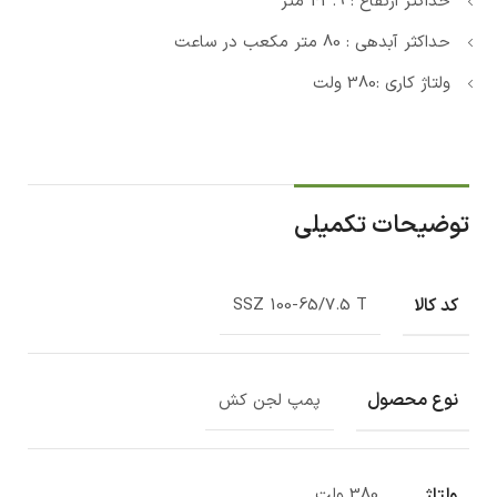
حداکثر ارتفاع : 43.9 متر
حداکثر آبدهی : 80 متر مکعب در ساعت
ولتاژ کاری :380 ولت
توضیحات تکمیلی
کد کالا
SSZ 100-65/7.5 T
نوع محصول
پمپ لجن کش
ولتاژ
380 ولت