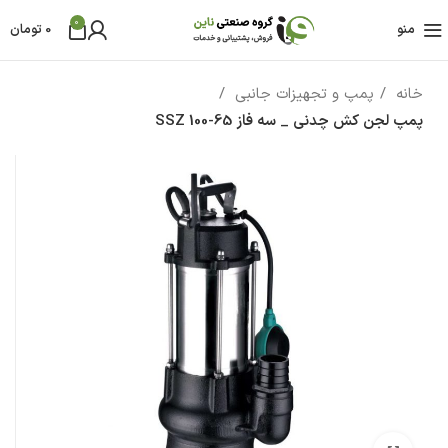
0
منو
0
تومان
خانه
پمپ و تجهیزات جانبی
پمپ لجن کش چدنی _ سه فاز SSZ 100-65