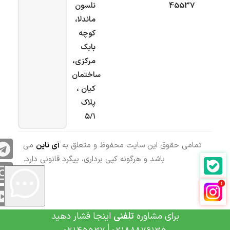
45537
نلسون
ماندلا،
کوچه
بابک
مرکزی،
ساختمان
کیان ،
پلاک
۵/۱
تمامی حقوق این سایت محفوظ و متعلق به
آی ناین
می
باشد و هرگونه کپی برداری، پیگرد قانونی دارد.
برای مشاوره
تلفنی
اینجا فشار دهید