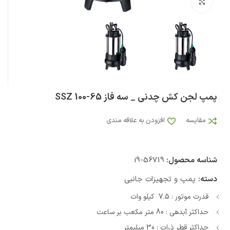
بزرگنمایی تصویر
پمپ لجن کش چدنی _ سه فاز SSZ 100-65
مقایسه
افزودن به علاقه مندی
شناسه محصول:
i9-56719
دسته:
پمپ و تجهیزات جانبی
قدرت موتور : 7.5 کیلو وات
حداکثر آبدهی : 80 متر مکعب بر ساعت
حداکثر قطر ذرات : 30 میلیمتر