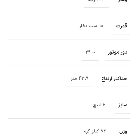
قدرت
10 اسب بخار
دور موتور
2900
حداکثر ارتفاع
43.9 متر
سایز
4 اینچ
وزن
84 کیلو گرم