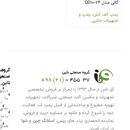
گالی مدل QD10-26
پمپ کف کش
,
پمپ و
تجهیزات جانبی
گروه
حس
من
صنعت
ناین
سب
آی ناین از سال ۱۳۹۳ با تمرکز بر فروش تخصصی
درباره
خر
تجهیزات و ماشین آلات صنعتی، شیرآلات، تجهیزات
ما
تا
تهویه مطبوع و ساختمانی از قبیل پمپ آب، فعالیت
تماس
سف
خود را شروع کرده و علاوه بر مشاوره خرید و فروش،
با ما
نش
نماینده انحصاری برند های
رپس
،
اسلانگ چین
و
شوا
همکار
م
در ایران است.