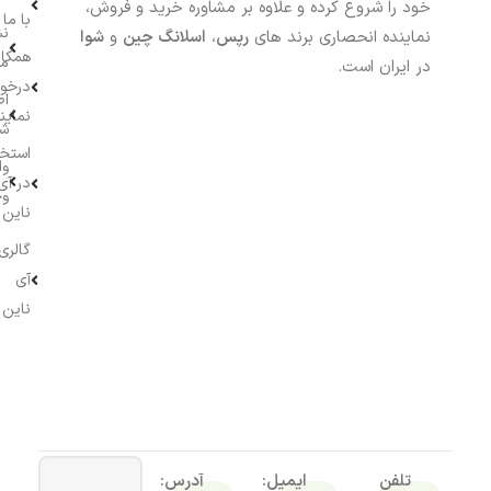
خود را شروع کرده و علاوه بر مشاوره خرید و فروش،
با ما
نش
نماینده انحصاری برند های
رپس
،
اسلانگ چین
و
شوا
همکار
م
در ایران است.
درخو
اط
نماین
ش
استخ
وا
در آی
وج
ناین
گالری
آی
ناین
تلفن
ایمیل:
آدرس: