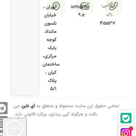
تماس:
info[at]i-
تهران ،
021-
9.ir
خیابان
45537
نلسون
ماندلا،
کوچه
بابک
مرکزی،
ساختمان
کیان ،
پلاک
۵/۱
تمامی حقوق این سایت محفوظ و متعلق به
آی ناین
می
باشد و هرگونه کپی برداری، پیگرد قانونی دارد.