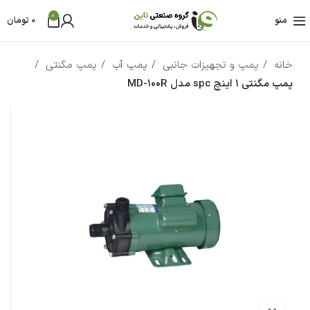
0
منو
0
تومان
خانه
پمپ و تجهیزات جانبی
پمپ آب
پمپ مگنتی
پمپ مگنتی 1 اینچ spc مدل MD-100R