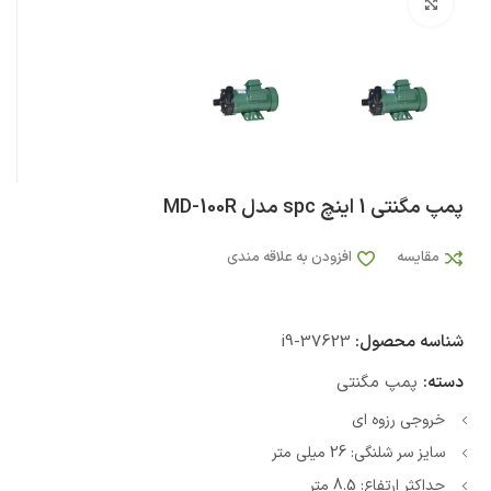
بزرگنمایی تصویر
پمپ مگنتی 1 اینچ spc مدل MD-100R
مقایسه
افزودن به علاقه مندی
شناسه محصول:
i9-37623
دسته:
پمپ مگنتی
خروجی رزوه ای
سایز سر شلنگی: 26 میلی متر
حداکثر ارتفاع: 8.5 متر