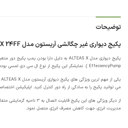
توضیحات
پکیج دیواری غیر چگالشی آریستون مدل ALTEAS X 24FF :
EffeciencyPump ). نمایشگر این پکیج از نوع ال سی دی لمسی بوده که در آن خطا ها قابل مشاهده بوده و همچنین دارای حالت عیب یابی خودکار است.
یکی از مهم ترین ویژگی های پکیج دیواری آریستون مدل ALTEAS X
می توانید پکیج را به سادگی از راه دور کنترل کنید. اپلیکیشن اختصاصی
از دیگر ویژگی های این پکیج ق
مدیریت انرژی جهت کاهش مصرف انرژی متصل نمود.