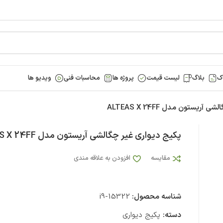
ک
بلاگ
لیست قیمت
پروژه ها
محاسبات فنی
ویدیو ها
ریستون مدل ALTEAS X 24FF
پکیج دیواری غیر چگالشی آریستون مدل ALTEAS X 24FF
مقایسه
افزودن به علاقه مندی
شناسه محصول:
i9-15322
دسته:
پکیج دیواری