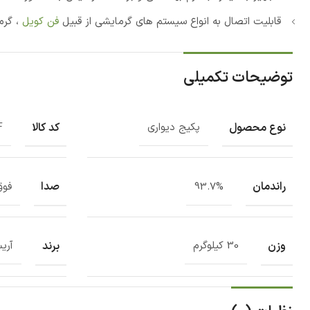
قابلیت اتصال به انواع سیستم های گرمایشی از قبیل
فن کویل
، گرم
توضیحات تکمیلی
نوع محصول
کد کالا
پکیج دیواری
F
راندمان
صدا
93.7%
فوق
وزن
برند
30 کیلوگرم
آری