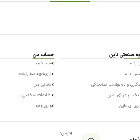
ه صنعتی ناین
حساب من
باره ما
سبد خرید
اس با ما
تاریخچه سفارشات
کاری و درخواست نمایندگی
نشانی من
تخدام در آی ناین
اطلاعات شخصی
لری آی ناین
واریز وجه
آدرس: