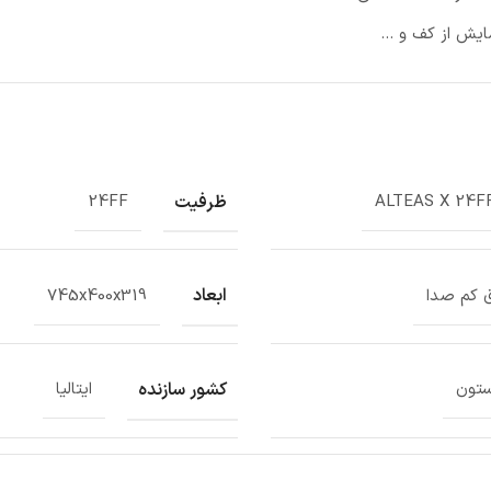
ایش از کف و …
ظرفیت
24FF
ALTEAS X 24F
ابعاد
 کم صدا
745x400x319
کشور سازنده
ستون
ایتالیا