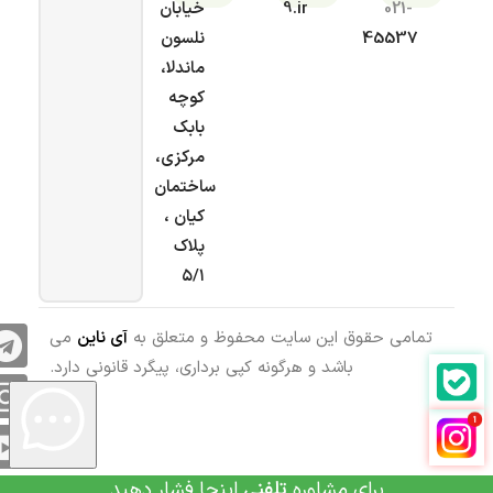
021-
9.ir
خیابان
45537
نلسون
ماندلا،
کوچه
بابک
مرکزی،
ساختمان
کیان ،
پلاک
۵/۱
تمامی حقوق این سایت محفوظ و متعلق به
آی ناین
می
باشد و هرگونه کپی برداری، پیگرد قانونی دارد.
برای مشاوره
تلفنی
اینجا فشار دهید