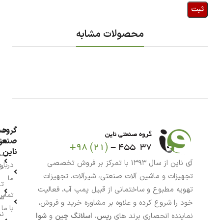
محصولات مشابه
گروه
حس
من
صنعت
ناین
سب
آی ناین از سال ۱۳۹۳ با تمرکز بر فروش تخصصی
درباره
خر
تجهیزات و ماشین آلات صنعتی، شیرآلات، تجهیزات
ما
تا
تهویه مطبوع و ساختمانی از قبیل پمپ آب، فعالیت
تماس
سف
خود را شروع کرده و علاوه بر مشاوره خرید و فروش،
با ما
نش
نماینده انحصاری برند های
رپس
،
اسلانگ چین
و
شوا