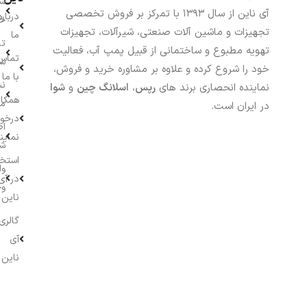
سب
آی ناین از سال ۱۳۹۳ با تمرکز بر فروش تخصصی
درباره
خر
تجهیزات و ماشین آلات صنعتی، شیرآلات، تجهیزات
ما
تا
تهویه مطبوع و ساختمانی از قبیل پمپ آب، فعالیت
تماس
سف
خود را شروع کرده و علاوه بر مشاوره خرید و فروش،
با ما
نش
نماینده انحصاری برند های
رپس
،
اسلانگ چین
و
شوا
همکار
م
در ایران است.
درخو
اط
نماین
ش
استخ
وا
در آی
وج
ناین
گالری
آی
ناین