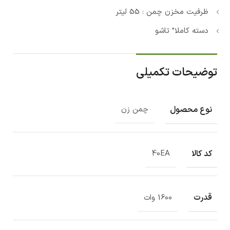
ظرفیت مخزن چمن : 55 لیتر
دسته کاملا” تاشو
توضیحات تکمیلی
نوع محصول
چمن زن
کد کالا
40EA
قدرت
1600 وات