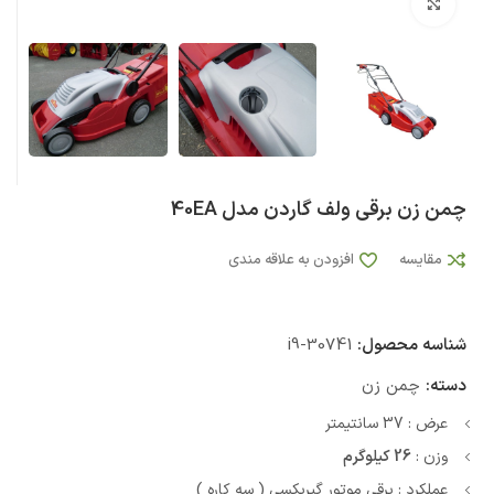
بزرگنمایی تصویر
چمن زن برقی ولف گاردن مدل 40EA
مقایسه
افزودن به علاقه مندی
شناسه محصول:
i9-30741
دسته:
چمن زن
عرض : 37 سانتیمتر
وزن :
26 کیلوگرم
عملکرد : برقی موتور گیربکسی ( سه کاره )