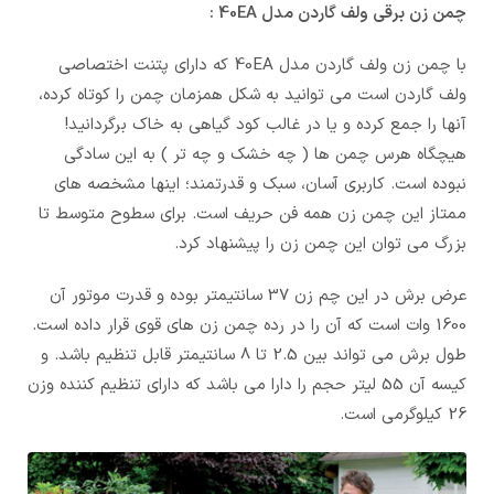
چمن زن برقی ولف گاردن مدل 40EA :
با چمن زن ولف گاردن مدل 40EA که دارای پتنت اختصاصی
ولف گاردن است می توانید به شکل همزمان چمن را کوتاه کرده،
آنها را جمع کرده و یا در غالب کود گیاهی به خاک برگردانید!
هیچگاه هرس چمن ها ( چه خشک و چه تر ) به این سادگی
نبوده است. کاربری آسان، سبک و قدرتمند؛ اینها مشخصه های
ممتاز این چمن زن همه فن حریف است. برای سطوح متوسط تا
بزرگ می توان این چمن زن را پیشنهاد کرد.
عرض برش در این چم زن 37 سانتیمتر بوده و قدرت موتور آن
1600 وات است که آن را در رده چمن زن های قوی قرار داده است.
طول برش می تواند بین 2.5 تا 8 سانتیمتر قابل تنظیم باشد. و
کیسه آن 55 لیتر حجم را دارا می باشد که دارای تنظیم کننده وزن
26 کیلوگرمی است.