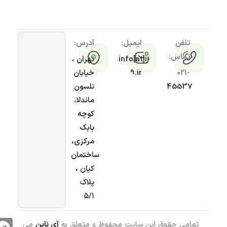
تلفن
ایمیل:
آدرس:
تماس:
info[at]i-
تهران ،
021-
9.ir
خیابان
45537
نلسون
ماندلا،
کوچه
بابک
مرکزی،
ساختمان
کیان ،
پلاک
۵/۱
تمامی حقوق این سایت محفوظ و متعلق به
آی ناین
می