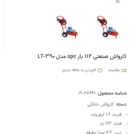
بزرگنمایی تصویر
کارواش صنعتی 112 بار spc مدل LT-390
مقایسه
افزودن به علاقه مندی
شناسه محصول:
i9-27661
دسته:
کارواش خانگی
قدرت: 1.6 کیلو وات
فشار: 122 بار
دبی: 7.3 لیتر/ دقیقه