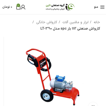
0
منو
0
تومان
خانه
ابزار و ماشین آلات
کارواش خانگی
کارواش صنعتی 112 بار spc مدل LT-390