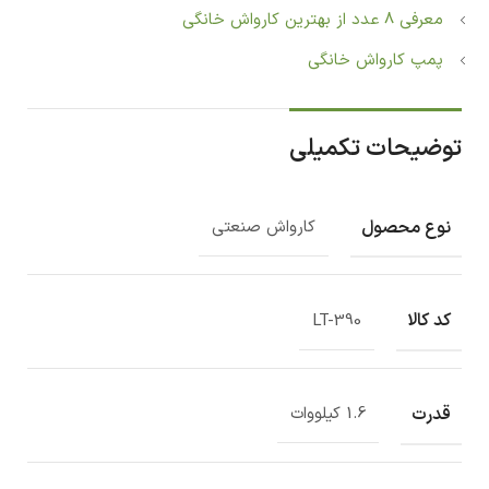
معرفی 8 عدد از بهترین کارواش خانگی
پمپ کارواش خانگی
توضیحات تکمیلی
نوع محصول
کارواش صنعتی
کد کالا
LT-390
قدرت
1.6 کیلووات