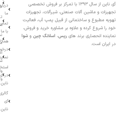
آی ناین از سال ۱۳۹۳ با تمرکز بر فروش تخصصی
درباره
خر
تجهیزات و ماشین آلات صنعتی، شیرآلات، تجهیزات
ما
تا
تهویه مطبوع و ساختمانی از قبیل پمپ آب، فعالیت
تماس
سف
خود را شروع کرده و علاوه بر مشاوره خرید و فروش،
با ما
نش
نماینده انحصاری برند های
رپس
،
اسلانگ چین
و
شوا
همکار
م
در ایران است.
درخو
اط
نماین
ش
استخ
وا
در آی
وج
ناین
گالری
آی
ناین