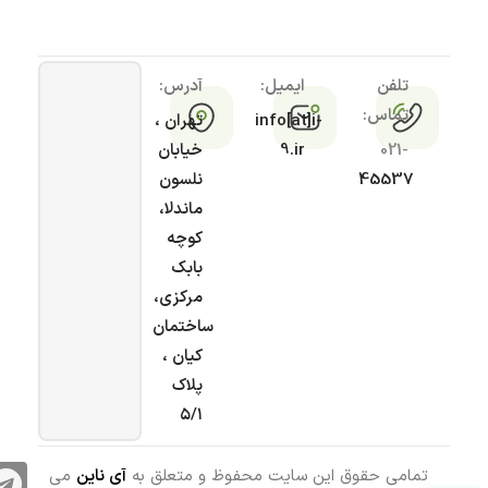
تلفن
ایمیل:
آدرس:
تماس:
info[at]i-
تهران ،
021-
9.ir
خیابان
45537
نلسون
ماندلا،
کوچه
بابک
مرکزی،
ساختمان
کیان ،
پلاک
۵/۱
تمامی حقوق این سایت محفوظ و متعلق به
آی ناین
می