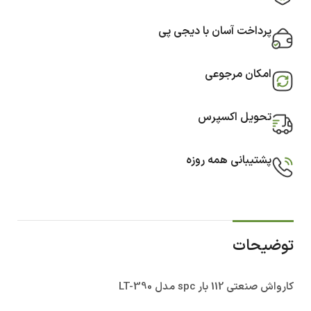
پرداخت آسان با دیجی پی
امکان مرجوعی
تحویل اکسپرس
پشتیبانی همه روزه
توضیحات
کارواش صنعتی 112 بار spc مدل LT-390