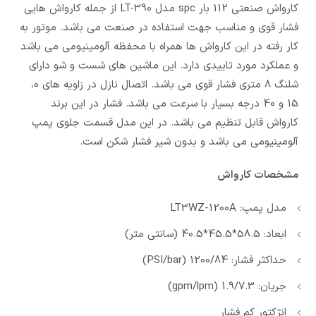
کارواش صنعتی 112 بار spc مدل LT-390 از جمله کارواش هایی
فشار قوی و مناسب جهت استفاده در صنعت می باشد. موتور به
کار رفته در این کارواش ها همراه با محفظه آلومینیومی می باشد
و عملکرد مورد تاییدی دارد. این ماشین های شست و شو دارای
شلنگ 8 متری فشار قوی می باشد. اتصال نازل در زاویه های 0،
15 و 40 درجه بسیار با سرعت می باشد. فشار در این برند
کارواش قابل تنظیم می باشد. در این مدل قسمت جلوی پمپ
آلومینیومی می باشد و بدون شیر فشار شکن است.
مشخصات کارواش
مدل پمپ: LT3WZ-1200A
ابعاد: 58.5*45.5*40.5 (سانتی متر)
حداکثر فشار: 1200/84 (PSI/bar)
جریان: 1.9/7.3 (gpm/lpm)
انژکتور کم فشار