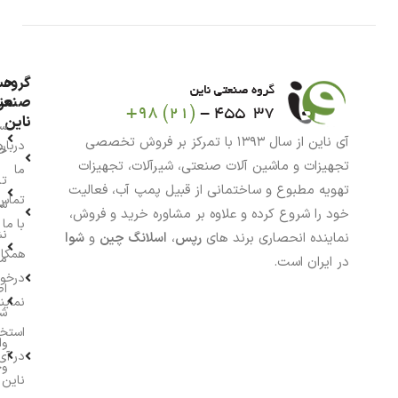
گروه
حس
من
صنعت
ناین
سب
آی ناین از سال ۱۳۹۳ با تمرکز بر فروش تخصصی
درباره
خر
تجهیزات و ماشین آلات صنعتی، شیرآلات، تجهیزات
ما
تا
تهویه مطبوع و ساختمانی از قبیل پمپ آب، فعالیت
تماس
سف
خود را شروع کرده و علاوه بر مشاوره خرید و فروش،
با ما
نش
نماینده انحصاری برند های
رپس
،
اسلانگ چین
و
شوا
همکار
م
در ایران است.
درخو
اط
نماین
ش
استخ
وا
در آی
وج
ناین