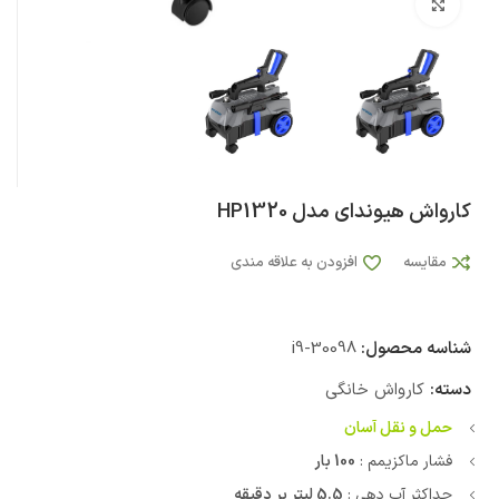
بزرگنمایی تصویر
کارواش هیوندای مدل HP1320
مقایسه
افزودن به علاقه مندی
شناسه محصول:
i9-30098
دسته:
کارواش خانگی
حمل و نقل آسان
فشار ماکزیمم :
100 بار
حداکثر آب دهی :
5.5 لیتر بر دقیقه