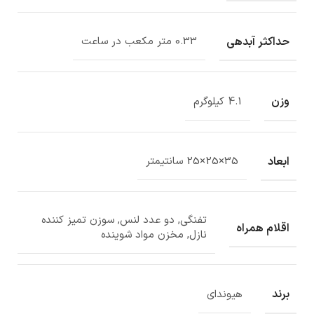
حداکثر آبدهی
0.33 متر مکعب در ساعت
وزن
4.1 کیلوگرم
ابعاد
35×25×25 سانتیمتر
تفنگی, دو عدد لنس, سوزن تمیز کننده
اقلام همراه
نازل, مخزن مواد شوینده
برند
هیوندای