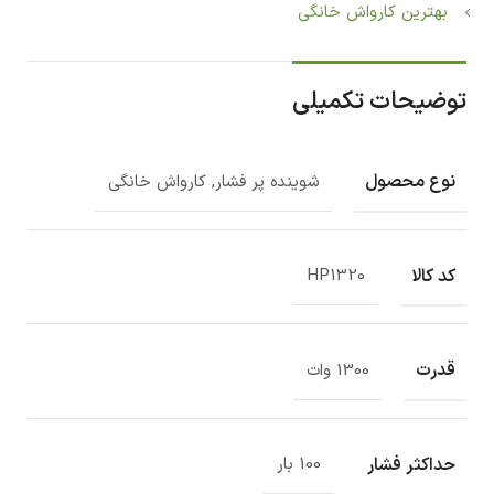
بهترین کارواش خانگی
توضیحات تکمیلی
نوع محصول
شوینده پر فشار, کارواش خانگی
کد کالا
HP1320
قدرت
1300 وات
حداکثر فشار
100 بار