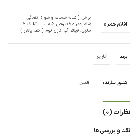
براش ( شانه شست و شو ), تفنگی,
اقلام همراه
شامپوی مخصوص 0.5 لیتر, شلنگ 4
متری, فیلتر آب, نازل فوم ( کف پاش )
برند
کارچر
کشور سازنده
آلمان
نظرات (0)
نقد و بررسی‌ها