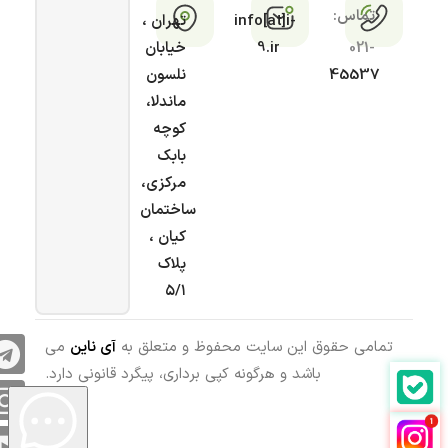
تماس:
info[at]i-
تهران ،
021-
9.ir
خیابان
45537
نلسون
ماندلا،
کوچه
بابک
مرکزی،
ساختمان
کیان ،
پلاک
۵/۱
تمامی حقوق این سایت محفوظ و متعلق به
آی ناین
می
باشد و هرگونه کپی برداری، پیگرد قانونی دارد.