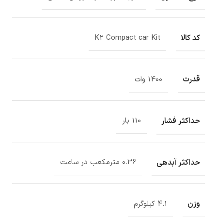
کد کالا
K2 Compact car Kit
قدرت
1400 وات
حداکثر فشار
110 بار
حداکثر آبدهی
0.36 مترمکعب در ساعت
وزن
4.1 کیلوگرم