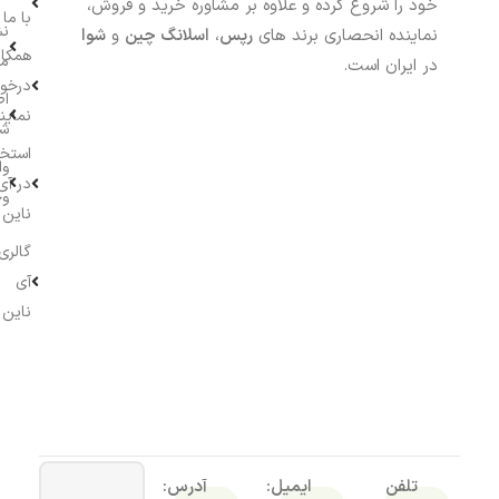
خود را شروع کرده و علاوه بر مشاوره خرید و فروش،
با ما
نش
نماینده انحصاری برند های
رپس
،
اسلانگ چین
و
شوا
همکار
م
در ایران است.
درخو
اط
نماین
ش
استخ
وا
در آی
وج
ناین
گالری
آی
ناین
تلفن
ایمیل:
آدرس: